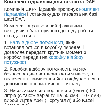
Комплект гідравліки для газовоза DAF
Компанія СКР-Гідравлік пропонує
комплект
гідравліки
і установку для газовоза на базі
шасі DAF.
Комплект опрацьований фахівцями
виходячи з багаторічного досвіду роботи і
складається з:
1.
Валу відбору потужності
, який
встановлюється в коробку передач і
дозволяє передати крутний момент з
коробки передач на
коробку відбору
потужності
.
2. Коробка відбору потужності, на яку
безпосередньо встановлюється насос, а
включення і вимикання його відбувається з
допомогою пневматичного сигналу.
3. Насос аксіально-поршневий (банан) 80
літрів (є також варіанти на 60 см3 і 107 см3)
виробництва Aber (Португалія) або Kazel