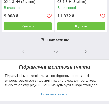
02-1-3-HH (2 місця)
03-1-3-H (3 місця)
В наявності
В наявності
9 908
11 832
₴
₴
Купити
Купити
Показати ще
1
/ 2
Гідравлічні монтажні плити
Гідравлічні монтажні плити - це гідрокомпоненти, які
використовуються в гідравлічних системах для регулювання
тиску та об'єму рідини. Вони можуть бути використані для
контролю напрямку руху рідини, а також для розподілу
рідини між різними гідравлічними каналами. Гідравлічні плити
Показати все
широко застосовуються в гідравлічних системах нафтогазової
промисловісті, машинобудуванні, суднобудуванні, важкій
промисловості, сільському господарстві та в інших галузях, де