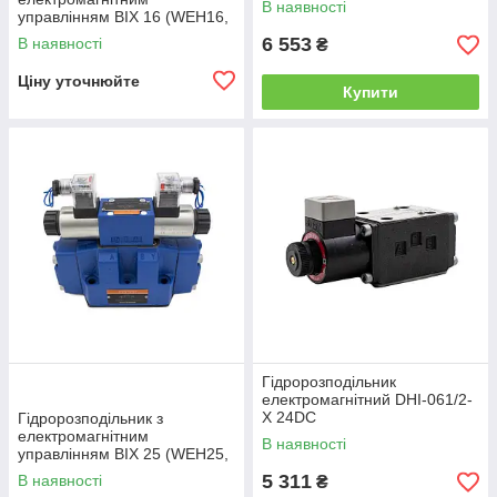
В наявності
управлінням ВІХ 16 (WEН16,
РЕН16) Двухмагнитный
6 553
В наявності
₴
Ціну уточнюйте
Купити
Гідророзподільник
електромагнітний DHI-061/2-
X 24DC
Гідророзподільник з
електромагнітним
В наявності
управлінням ВІХ 25 (WEН25,
РЕН25) Двухмагнитный
5 311
В наявності
₴