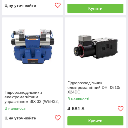
Ціну уточнюйте
Купити
Гідророзподільник
електромагнітний DHI-0610/
Х24DC
Гідророзподільник з
електромагнітним
В наявності
управлінням ВІХ 32 (WEН32,
РЕН32) Двухмагнитный
4 681
В наявності
₴
Ціну уточнюйте
Купити