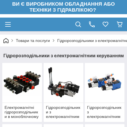
ВИ Є ВИРОБНИКОМ ОБЛАДНАННЯ АБО
ТЕХНІКИ З ГІДРАВЛІКОЮ?
Товари та послуги
Гідророзподільники з електромагніт
Гідророзподільники з електромагнітним керуванням
Електромагнітні
Гідророзподільник
Гідророзподільник
гідророзподільник
и з
з
и в моноблочному
електромагнітним
електромагнітним
корпусі
управлінням (І
управлінням ДУ6
ручним
(ВЕ6, WE6, РЕ6)