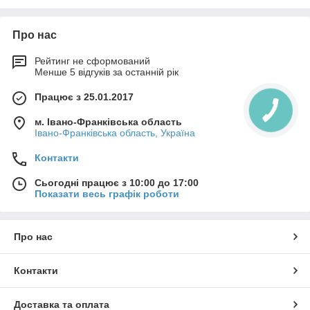
Про нас
Рейтинг не сформований
Менше 5 відгуків за останній рік
Працює з 25.01.2017
м. Івано-Франківська область
Івано-Франківська область, Україна
Контакти
Потрібен якісний і надійний електромагнітний
Сьогодні працює з 10:00 до 17:00
гідравлічний розподільник?
– «ГІДРО-ГІД» постачальник
Показати весь графік роботи
гідравлічного обладнання №1 в Україні.
У нас, Ви отримаєте:
Про нас
Безкоштовну консультацію технічного фахівця;
Тільки оригінальну продукцію найвищої якості;
Контакти
Оперативну доставку у будь-яку точку України
зручним Вам способом;
Доставка та оплата