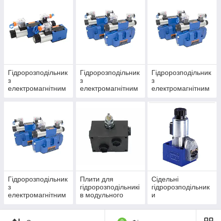
дублюванням)
Гідророзподільник
Гідророзподільник
Гідророзподільник
з
з
з
електромагнітним
електромагнітним
електромагнітним
управлінням ДУ10
управлінням ДУ16
управлінням ДУ25
(ВЕ10, WE10,
(ВЕ16, WE16,
(ВЕ25, WE25,
РЕ10)
РЕ16)
РЕ25)
Гідророзподільник
Плити для
Сідельні
з
гідророзподільникі
гідророзподільник
електромагнітним
в модульного
и
управлінням ДУ32
монтажу
(WEH32)