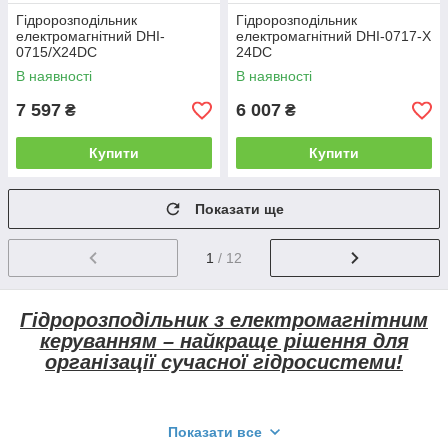
Гідророзподільник
Гідророзподільник
електромагнітний DHI-
електромагнітний DHI-0717-X
0715/X24DC
24DC
В наявності
В наявності
7 597
6 007
₴
₴
Купити
Купити
Показати ще
1
/ 12
Гідророзподільник з електромагнітним
керуванням – найкраще рішення для
організації сучасної гідросистеми!
Показати все