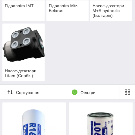
Гідравліка IMT
Гідравліка Mtz-
Насос-дозатори
Вelarus
M+S hydraulic
(Болгарія)
Насос-дозатори
Lifam (Сербія)
Сортування
0
Фільтри