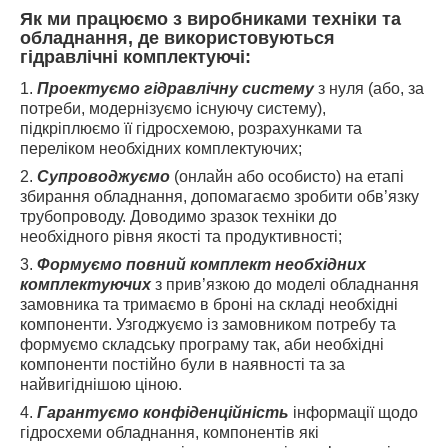
Як ми працюємо з виробниками техніки та
обладнання, де використовуються
гідравлічні комплектуючі:
1.
Проектуємо гідравлічну систему
з нуля (або, за
потреби, модернізуємо існуючу систему),
підкріплюємо її гідросхемою, розрахунками та
переліком необхідних комплектуючих;
2.
Супроводжуємо
(онлайн або особисто) на етапі
збирання обладнання, допомагаємо зробити обв’язку
трубопроводу. Доводимо зразок техніки до
необхідного рівня якості та продуктивності;
3.
Формуємо повний комплект необхідних
комплектуючих
з прив’язкою до моделі обладнання
замовника та тримаємо в броні на складі необхідні
компоненти. Узгоджуємо із замовником потребу та
формуємо складську програму так, аби необхідні
компоненти постійно були в наявності та за
найвигіднішою ціною.
4.
Гарантуємо конфіденційність
інформації щодо
гідросхеми обладнання, компонентів які