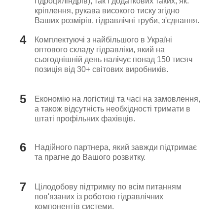
гідроциліндрів), так і додаткових таких, як:
кріплення, рукава високого тиску згідно
Ваших розмірів, гідравлічні труби, з'єднання.
4
Комплектуючі з найбільшого в Україні
оптового складу гідравліки, який на
сьогоднішній день налічує понад 150 тисяч
позиція від 30+ світових виробників.
5
Економію на логістиці та часі на замовлення,
а також відсутність необхідності тримати в
штаті профільних фахівців.
6
Надійного партнера, який завжди підтримає
та прагне до Вашого розвитку.
7
Цілодобову підтримку по всім питанням
пов'язаних із роботою гідравлічних
компонентів системи.