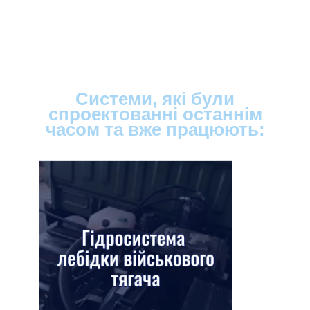
Системи, які були
спроектованні останнім
часом та вже працюють: