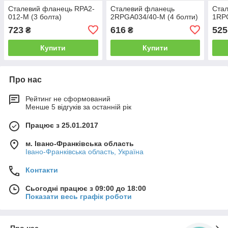
Сталевий фланець RPA2-
Сталевий фланець
Ста
012-M (3 болта)
2RPGA034/40-M (4 болти)
1RPG
723
616
525
₴
₴
Купити
Купити
Про нас
Рейтинг не сформований
Менше 5 відгуків за останній рік
Працює з 25.01.2017
м. Івано-Франківська область
Івано-Франківська область, Україна
Контакти
Сьогодні працює з 09:00 до 18:00
Показати весь графік роботи
Про нас