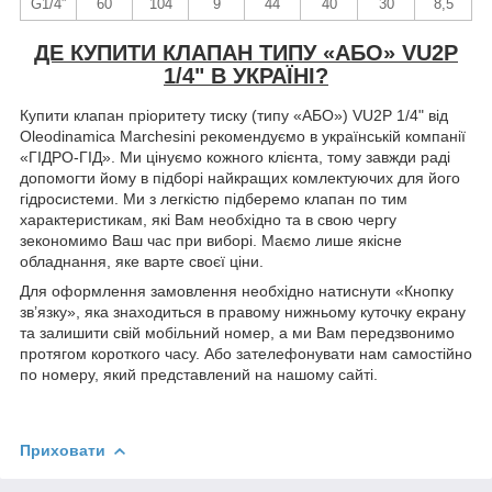
G1/4”
60
104
9
44
40
30
8,5
ДЕ КУПИТИ КЛАПАН ТИПУ «АБО» VU2P
1/4" В УКРАЇНІ?
Купити клапан пріоритету тиску (типу «АБО») VU2P 1/4" від
Oleodinamica Marchesini рекомендуємо в українській компанії
«ГІДРО-ГІД». Ми цінуємо кожного клієнта, тому завжди раді
допомогти йому в підборі найкращих комлектуючих для його
гідросистеми. Ми з легкістю підберемо клапан по тим
характеристикам, які Вам необхідно та в свою чергу
зекономимо Ваш час при виборі. Маємо лише якісне
обладнання, яке варте своєї ціни.
Для оформлення замовлення необхідно натиснути «Кнопку
зв’язку», яка знаходиться в правому нижньому куточку екрану
та залишити свій мобільний номер, а ми Вам передзвонимо
протягом короткого часу. Або зателефонувати нам самостійно
по номеру, який представлений на нашому сайті.
Приховати