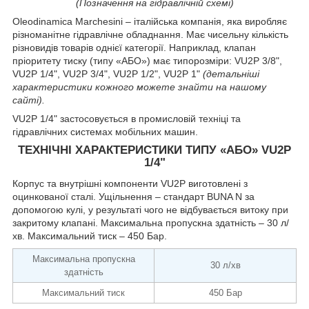
(Позначення на гідравлічній схемі)
Oleodinamica Marchesini – італійська компанія, яка виробляє
різноманітне гідравлічне обладнання. Має чисельну кількість
різновидів товарів однієї категорії. Наприклад, клапан
пріоритету тиску (типу «АБО») має типорозміри: VU2P 3/8",
VU2P 1/4", VU2P 3/4", VU2P 1/2", VU2P 1"
(детальніші
характеристики кожного можете знайти на нашому
сайті).
VU2P 1/4" застосовується в промисловій техніці та
гідравлічних системах мобільних машин.
ТЕХНІЧНІ ХАРАКТЕРИСТИКИ ТИПУ «АБО» VU2P
1/4"
Корпус та внутрішні компоненти VU2P виготовлені з
оцинкованої сталі. Ущільнення – стандарт BUNA N за
допомогою кулі, у результаті чого не відбувається витоку при
закритому клапані. Максимальна пропускна здатність – 30 л/
хв. Максимальний тиск – 450 Бар.
Максимальна пропускна
30 л/хв
здатність
Максимальний тиск
450 Бар