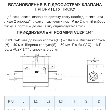
ВСТАНОВЛЕННЯ В ГІДРОСИСТЕМУ КЛАПАНА
ПРІОРИТЕТУ ТИСКУ
Щоб встановити клапан пріоритету тиску необхідно виконати
лише 2 операції, а саме підключити порт Р до 2-х ліній вибору
тиску, а порт U – до лінії в яку спрямовується тиск.
ПРИЄДНУВАЛЬНІ РОЗМІРИ VU2P 1/4"
VU2P 1/4" має довжину корпуса(L1) – 104 мм. Висота корпуса
(Н) – 40 мм. Ширина корпуса(S) – 30 мм. Різьба (V-C) – 1/4".
Вага VU2P 1/4" становить 0,56 кг.
P-U
L
L1
L2
L3
Н
S
D