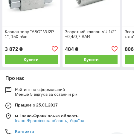
Клапан типу "АБО" VU2P
Зворотний клапан VU 1/2"
Звор
1", 150 л/хв
±0,4/0,7 BAR
тато
3 872
484
806
₴
₴
Купити
Купити
Про нас
Рейтинг не сформований
Менше 5 відгуків за останній рік
Працює з 25.01.2017
м. Івано-Франківська область
Івано-Франківська область, Україна
Контакти