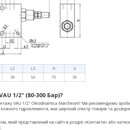
L2
L3
Н
S
38
54
70
30
AU 1/2" (80-300 Бар)?
онтажу VAU 1/2" Oleodinamica Marchesini? Ми рекомендуємо зроби
стю кожного гідроелемента, має широкий спектр товарів та досвідч
.
, який представлений на сайті в розділі «Контакти» або натис
.