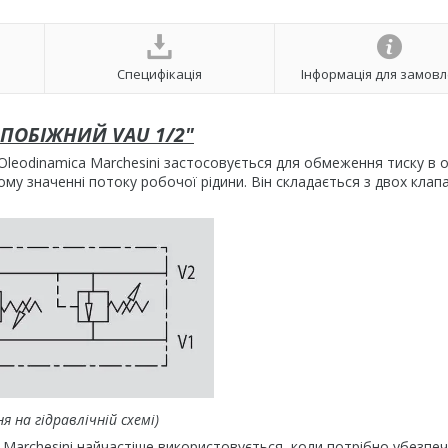
Специфікація
Інформація для замов
ПОБІЖНИЙ VAU 1/2"
Oleodinamica Marchesini застосовується для обмеження тиску в 
му значенні потоку робочої рідини. Він складається з двох клапа
я на гідравлічній схемі)
ca Marchesini найчастіше використовується, коли потрібно убезпе