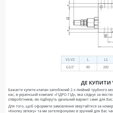
V1-V2
L
L1
G1/2”
80
200
ДЕ КУПИТИ V
Бажаєте купити клапан запобіжний 2-х лінійний трубного м
нас, в українській компанії «ГІДРО-ГІД», яка слідкує за які
співробітників, які підберуть ідеальний варіант саме для Вас
Для того, щоб оформити замовлення звертайтеся за номером
«Кнопку зв’язку» та ми зателефонуємо в зручний для Вас час