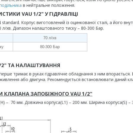
подільника
в нейтральне положення.
СТИКИ VAU 1/2" У ГІДРАВЛІЦІ
tandard. Корпус виготовлений із оцинкованої сталі, а його внут
 л/хв. Діапазон налаштованого тиску – 80-300 Бар.
70 л/хв
ку
80-300 Бар
1/2" ТА НАЛАШТУВАННЯ
уперше тримає в руках гідравлічне обладнання з ним впорається.
а живлення або двигуна. Рекомендується встановлювати даний кл
И КЛАПАНА ЗАПОБІЖНОГО VAU 1/2"
(Н) – 70 мм. Довжина корпуса(L1) – 200 мм. Ширина корпуса(S) – 