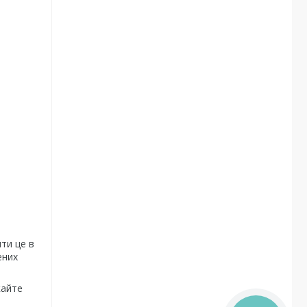
ти це в
ених
кайте