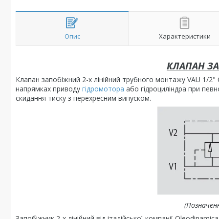
Опис
Характеристики
КЛАПАН ЗА
Клапан запобіжний 2-х лінійний трубного монтажу VAU 1/2" 
напрямках приводу
гідромотора
або гідроциліндра при певно
скидання тиску з перехресним випуском.
(Позначенн
Запобіжник 2-х лінійний від італійської компанії Oleodinami