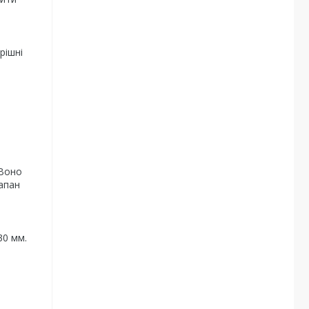
рішні
 Воно
апан
30 мм.