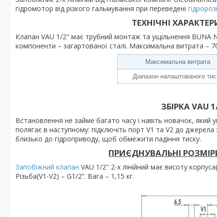
гідромотор від різкого гальмування при переведені
гідророз
ТЕХНІЧНІ ХАРАКТЕРИ
Клапан VAU 1/2" має трубний монтаж та ущільнення BUNA N s
компоненти – загартованої сталі. Максимальна витрата – 70
Максимальна витрата
Діапазон налаштованого тис
ЗБІРКА VAU 
Встановлення не займе багато часу і навіть новачок, який 
полягає в наступному: підключіть порт V1 та V2 до джерел
близько до гідроприводу, щоб обмежити падіння тиску.
ПРИЄДНУВАЛЬНІ РОЗМІР
Запобіжний клапан
VAU 1/2" 2-х лінійний має висоту корпуса
Різьба(V1-V2) – G1/2”. Вага – 1,15 кг.