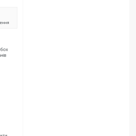
лення
обох
нів
чити