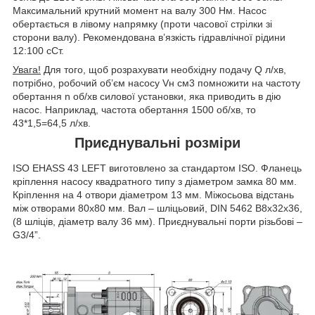
Максимальний крутний момент на валу 300 Нм. Насос
обертається в лівому напрямку (проти часової стрілки зі
сторони валу). Рекомендована в’язкість гідравлічної рідини
12:100 сСт.
Увага!
Для того, щоб розрахувати необхідну подачу Q л/хв,
потрібно, робочий об’єм насосу V
н
см
3
помножити на частоту
обертання n об/хв силової установки, яка приводить в дію
насос. Наприклад, частота обертання 1500 об/хв, то
43*1,5=64,5 л/хв.
Приєднувальні розміри
ISO EHASS 43 LEFT виготовлено за стандартом ISO. Фланець
кріплення насосу квадратного типу з діаметром замка 80 мм.
Кріплення на 4 отвори діаметром 13 мм. Міжосьова відстань
між отворами 80х80 мм. Вал – шліцьовий, DIN 5462 B8x32x36,
(8 шліців, діаметр валу 36 мм). Приєднувальні порти різьбові –
G3/4”.