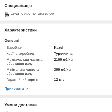
Специфікація
kazel_pump_iso_ehass.pdf
Характеристики
Основні
Виробник
Kazel
Країна виробник
Туреччина
Максимальна частота
2100 об/хв
обертання валу
Мінімальна частота
300 об/хв
обертання валу
Гарантійний термін
12 міс
Приховати
Умови доставки