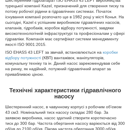
Шестеренний гідроапарат ISO EHASS 43 LEFT виробництва
турецької компанії Kazel, призначений для створення тиску та
потоку робочої рідини в гідравлічних системах. Початок
існування компанії розпочато ще в 1982 році у місті Конья. На
сьогодні, Kazel є успішним виробником гідравлічних насосів,
клапанів, гідробаків, коробок відбору потужності, завдяки
високотехнологічній інфраструктурі та професіоналам у сфері
гідравліки. Компанія має сертифікат системи менеджменту
якості ISO 9001:2015.
ISO EHASS 43 LEFT за звичай, встановлюється на
коробки
відбору потужності
(КВП) вантажівок, маніпуляторів,
комунальну техніку та ін. Даний насос зарекомендував себе
на ринку, як надійний, потужний гідравлічний апарат за
привабливою ціною.
Технічні характеристики гідравлічного
насосу
Шестеренний насос, в чавунному корпусі з робочим об’ємом
43 см
3
. Номінальний тиск насосу складає 280 бар. За
заявкою виробника, насос здатний створити короткочасно
тиск до 300 бар. Частота обертання насосу варіюється від 300
об/хв до 2100 об/хв. Пікова частота обертання 3000 об/хв.