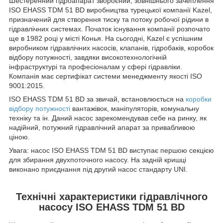
Шестеренний гідроапарат звороєний, зовнішнього зачеплення
ISO EHASS TDM 51 BD виробництва турецької компанії Kazel,
призначений для створення тиску та потоку робочої рідини в
гідравлічних системах. Початок існування компанії розпочато
ще в 1982 році у місті Конья. На сьогодні, Kazel є успішним
виробником гідравлічних насосів, клапанів, гідробаків, коробок
відбору потужності, завдяки високотехнологічній
інфраструктурі та професіоналам у сфері гідравліки.
Компанія має сертифікат системи менеджменту якості ISO
9001:2015.
ISO EHASS TDM 51 BD за звичай, встановлюється на
коробки
відбору потужності
вантажівок, маніпуляторів, комунальну
техніку та ін. Даний насос зарекомендував себе на ринку, як
надійний, потужний гідравлічний апарат за привабливою
ціною.
Увага: насос ISO EHASS TDM 51 BD виступає першою секцією
для збирання двухпоточного насосу. На задній кришці
виконано приєднання під другий насос стандарту UNI.
Технічні характеристики гідравлічного
насосу ISO EHASS TDM 51 BD