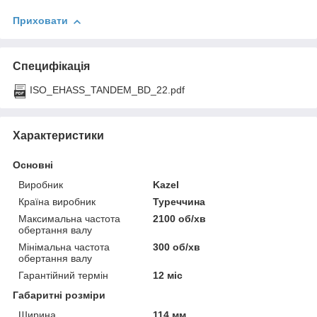
Приховати
Специфікація
ISO_EHASS_TANDEM_BD_22.pdf
Характеристики
Основні
Виробник
Kazel
Країна виробник
Туреччина
Максимальна частота
2100 об/хв
обертання валу
Мінімальна частота
300 об/хв
обертання валу
Гарантійний термін
12 міс
Габаритні розміри
Ширина
114 мм