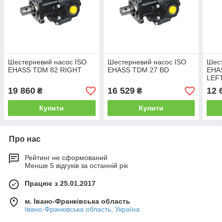
Шестерневий насос ISO
Шестерневий насос ISO
Шест
EHASS TDM 82 RIGHT
EHASS TDM 27 BD
EHA
LEFT
см3)
19 860
16 529
12 
₴
₴
Купити
Купити
Про нас
Рейтинг не сформований
Менше 5 відгуків за останній рік
Працює з 25.01.2017
м. Івано-Франківська область
Івано-Франківська область, Україна