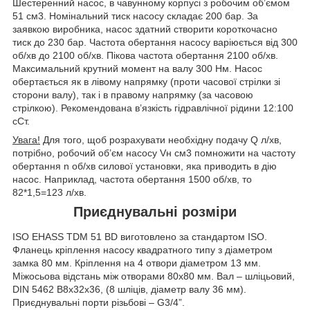
Шестеренний насос, в чавунному корпусі з робочим об’ємом
51 см
3
. Номінальний тиск насосу складає 200 бар. За
заявкою виробника, насос здатний створити короткочасно
тиск до 230 бар. Частота обертання насосу варіюється від 300
об/хв до 2100 об/хв. Пікова частота обертання 2100 об/хв.
Максимальний крутний момент на валу 300 Нм. Насос
обертається як в лівому напрямку (проти часової стрілки зі
сторони валу), так і в правому напрямку (за часовою
стрілкою). Рекомендована в’язкість гідравлічної рідини 12:100
сСт.
Увага!
Для того, щоб розрахувати необхідну подачу Q л/хв,
потрібно, робочий об’єм насосу V
н
см
3
помножити на частоту
обертання n об/хв силової установки, яка приводить в дію
насос. Наприклад, частота обертання 1500 об/хв, то
82*1,5=123 л/хв.
Приєднувальні розміри
ISO EHASS TDM 51 BD виготовлено за стандартом ISO.
Фланець кріплення насосу квадратного типу з діаметром
замка 80 мм. Кріплення на 4 отвори діаметром 13 мм.
Міжосьова відстань між отворами 80х80 мм. Вал – шліцьовий,
DIN 5462 B8x32x36, (8 шліців, діаметр валу 36 мм).
Приєднувальні порти різьбові – G3/4”.