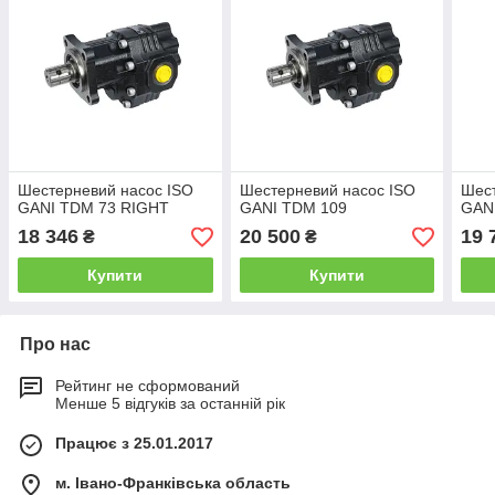
Шестерневий насос ISO
Шестерневий насос ISO
Шест
GANI TDM 73 RIGHT
GANI TDM 109
GANI
18 346
20 500
19 
₴
₴
Купити
Купити
Про нас
Рейтинг не сформований
Менше 5 відгуків за останній рік
Працює з 25.01.2017
м. Івано-Франківська область