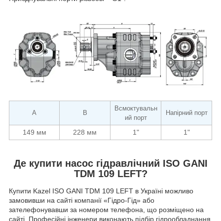
Всмоктувальн
A
B
Напірний порт
ий порт
149 мм
228 мм
1"
1"
Де купити насос гідравлічний ISO GANI
TDM 109 LEFT?
Купити Kazel ISO GANI TDM 109 LEFT в Україні можливо
замовивши на сайті компанії «Гідро-Гід» або
зателефонувавши за номером телефона, що розміщено на
сайті. Професійні інженери виконають підбір гідрообладнання