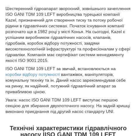
Шестеренний гідроапарат звороєний, зовнішнього зачеплення
ISO GANI TDM 109 LEFT виробництва турецької компанії
Kazel, призначений для створення тиску та потоку робочої
рідини в гідравлічних системах. Початок існування компанії
розпочато ще в 1982 році у місті Конья. На сьогодні, Kazel є
успішним виробником гідравлічних насосів, клапанів,
гідробаків, коробок відбору потужності, завдяки
високотехнологічній інфраструктурі та професіоналам у сфері
гідравліки. Компанія має сертифікат системи менеджменту
якості ISO 9001:2015.
ISO GANI TDM 109 LEFT за звичай, встановлюється на
коробки відбору потужності
вантажівок, маніпуляторів,
комунальну техніку та ін. Даний насос зарекомендував себе
на ринку, як надійний, потужний гідравлічний апарат за
привабливою ціною.
Увага: насос ISO GANI TDM 109 LEFT виступає першою
секцією для збирання двухпоточного насосу. На задній кришці
виконано приєднання під другий насос стандарту UNI.
Технічні характеристики гідравлічного
насосу IISO GANI TDM 109 LEFT