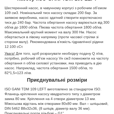
Шестеренний насос, в чавунному корпусі з робочим об’ємом
109 см
3
. Номінальний тиск насосу складає 200 бар. За
заявкою виробника, насос здатний створити короткочасно
тиск до 240 бар. Частота обертання насосу варіюється від 300
об/хв до 1800 об/хв. Пікова частота обертання 1800 об/хв.
Максимальний крутний момент на валу 300 Нм. Насос
обертається в лівому напрямку (проти часової стрілки зі
сторони валу). Рекомендована в’язкість гідравлічної рідини
12:100 сСт.
Увага!
Для того, щоб розрахувати необхідну подачу Q л/хв,
потрібно, робочий об’єм насосу V
н
см
3
помножити на частоту
обертання n об/хв силової установки, яка приводить в дію
насос. Наприклад, частота обертання 1500 об/хв, то
82*1,5=123 л/хв.
Приєднувальні розміри
ISO GANI TDM 109 LEFT виготовлено за стандартом ISO.
Фланець кріплення насосу квадратного типу з діаметром
замка 80 мм. Кріплення на 4 отвори діаметром 13 мм.
Міжосьова відстань між отворами 80х80 мм. Вал – шліцьовий,
DIN 5462 B8x32x36, (8 шліців, діаметр валу 36 мм).
Приєднувальні порти різьбові – G1”.