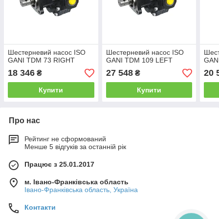
Шестерневий насос ISO
Шестерневий насос ISO
Шест
GANI TDM 73 RIGHT
GANI TDM 109 LEFT
GAN
18 346
27 548
20 
₴
₴
Купити
Купити
Про нас
Рейтинг не сформований
Менше 5 відгуків за останній рік
Працює з 25.01.2017
м. Івано-Франківська область
Івано-Франківська область, Україна
Контакти