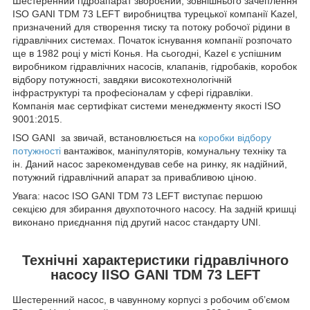
Шестеренний гідроапарат звороєний, зовнішнього зачеплення
ISO GANI TDM 73 LEFT виробництва турецької компанії Kazel,
призначений для створення тиску та потоку робочої рідини в
гідравлічних системах. Початок існування компанії розпочато
ще в 1982 році у місті Конья. На сьогодні, Kazel є успішним
виробником гідравлічних насосів, клапанів, гідробаків, коробок
відбору потужності, завдяки високотехнологічній
інфраструктурі та професіоналам у сфері гідравліки.
Компанія має сертифікат системи менеджменту якості ISO
9001:2015.
ISO GANI за звичай, встановлюється на
коробки відбору
потужності
вантажівок, маніпуляторів, комунальну техніку та
ін. Даний насос зарекомендував себе на ринку, як надійний,
потужний гідравлічний апарат за привабливою ціною.
Увага: насос ISO GANI TDM 73 LEFT виступає першою
секцією для збирання двухпоточного насосу. На задній кришці
виконано приєднання під другий насос стандарту UNI.
Технічні характеристики гідравлічного
насосу IISO GANI TDM 73 LEFT
Шестеренний насос, в чавунному корпусі з робочим об’ємом