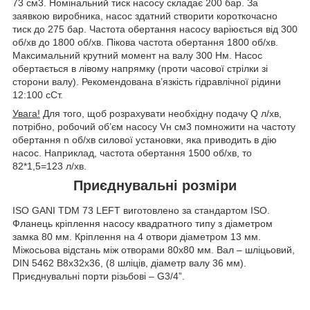
73 см
3
. Номінальний тиск насосу складає 200 бар. За
заявкою виробника, насос здатний створити короткочасно
тиск до 275 бар. Частота обертання насосу варіюється від 300
об/хв до 1800 об/хв. Пікова частота обертання 1800 об/хв.
Максимальний крутний момент на валу 300 Нм. Насос
обертається в лівому напрямку (проти часової стрілки зі
сторони валу). Рекомендована в’язкість гідравлічної рідини
12:100 сСт.
Увага!
Для того, щоб розрахувати необхідну подачу Q л/хв,
потрібно, робочий об’єм насосу V
н
см
3
помножити на частоту
обертання n об/хв силової установки, яка приводить в дію
насос. Наприклад, частота обертання 1500 об/хв, то
82*1,5=123 л/хв.
Приєднувальні розміри
ISO GANI TDM 73 LEFT виготовлено за стандартом ISO.
Фланець кріплення насосу квадратного типу з діаметром
замка 80 мм. Кріплення на 4 отвори діаметром 13 мм.
Міжосьова відстань між отворами 80х80 мм. Вал – шліцьовий,
DIN 5462 B8x32x36, (8 шліців, діаметр валу 36 мм).
Приєднувальні порти різьбові – G3/4”.