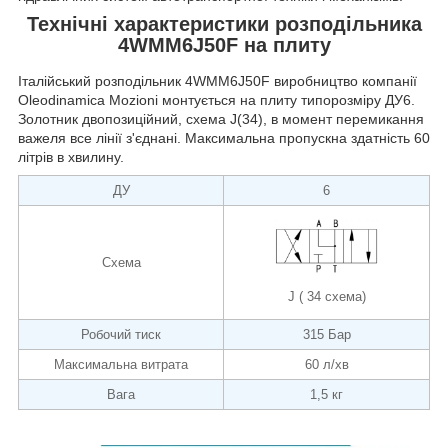
Технічні характеристики розподільника
4WMM6J50F на плиту
Італійський розподільник 4WMM6J50F виробництво компанії
Oleodinamica Mozioni монтується на плиту типорозміру ДУ6.
Золотник двопозиційний, схема J(34), в момент перемикання
важеля все лінії з'єднані. Максимальна пропускна здатність 60
літрів в хвилину.
ДУ
6
Схема
J ( 34 схема)
Робочий тиск
315 Бар
Максимальна витрата
60 л/хв
Вага
1,5 кг