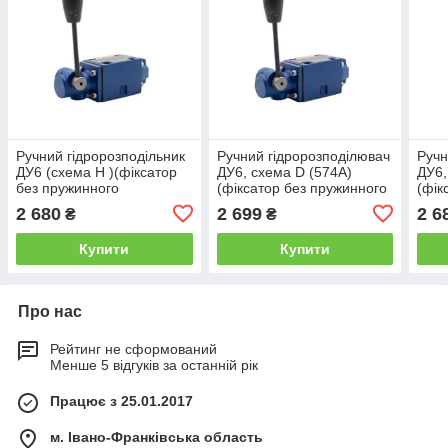
Ручний гідророзподільник
Ручний гідророзподілювач
Ручн
ДУ6 (схема Н )(фіксатор
ДУ6, схема D (574A)
ДУ6,
без пружинного
(фіксатор без пружинного
(фік
повернення)
повернення)
пове
2 680
2 699
2 6
₴
₴
Купити
Купити
Про нас
Рейтинг не сформований
Менше 5 відгуків за останній рік
Працює з 25.01.2017
м. Івано-Франківська область