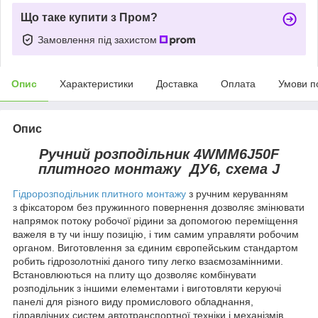
Що таке купити з Пром?
Замовлення під захистом
Опис
Характеристики
Доставка
Оплата
Умови п
Опис
Ручний розподільник 4WMM6J50F
плитного монтажу ДУ6, схема J
Гідророзподільник плитного монтажу
з ручним керуванням
з фіксатором без пружинного повернення дозволяє змінювати
напрямок потоку робочої рідини за допомогою переміщення
важеля в ту чи іншу позицію, і тим самим управляти робочим
органом. Виготовлення за єдиним європейським стандартом
робить гідрозолотнікі даного типу легко взаємозамінними.
Встановлюються на плиту що дозволяє комбінувати
розподільник з іншими елементами і виготовляти керуючі
панелі для різного виду промислового обладнання,
гідравлічних систем автотранспортної техніки і механізмів.