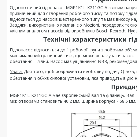
Однопоточний гідронасос MGP1K1L-K211GC-A з лівим напрям
призначений для створення робочого тиску та потоку гідрав
відноситься до насосів шестеренного типу та має викосу над
Завдяки, використанню компанією Mozioni, передових техно
якісним аналогом насосів від виробників Bosch Rexroth, Hydac
Технічні характеристики гі
Гідронасос відноситься до 1 робочої групи з робочим об’єм
максимальний граничний тиск, що може реалізувати насос –
обертання – лівий. Насос має ущільнення NBR, рекомендован
Увага!
Для того, щоб розрахувати необхідну подачу Q л/хв, 
обертання n об/хв силової установки, яка приводить в дію н
Приєдн
MGP1K1L-K211GC-A має європейський вал та фланець. Вал – 
між отворами становить 40.2 мм. Ширина корпуса - 68.5 мм.