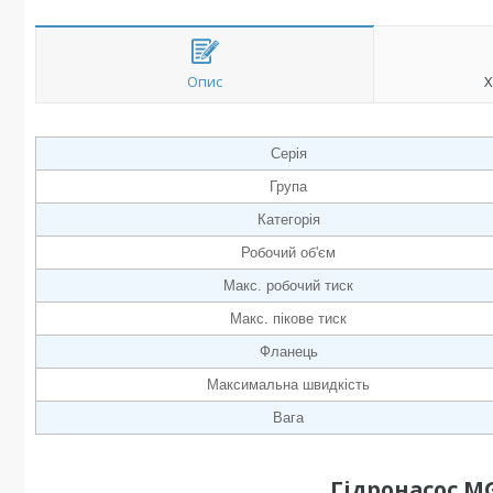
Опис
Х
Серія
Група
Категорія
Робочий об'єм
Макс. робочий тиск
Макс. пікове тиск
Фланець
Максимальна швидкість
Вага
Гідронасос M