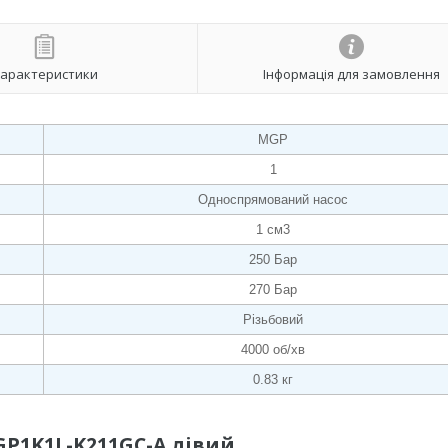
арактеристики
Інформація для замовлення
MGP
1
Односпрямований насос
1 см3
250 Бар
270 Бар
Різьбовий
4000 об/хв
0.83 кг
GP1K1L-K211GC-A лівий