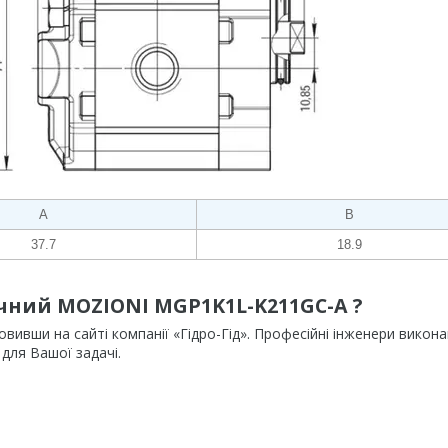
А
В
37.7
18.9
ічний MOZIONI MGP1K1L-K211GC-A ?
вши на сайті компанії «Гідро-Гід». Професійні інженери викон
для Вашої задачі.