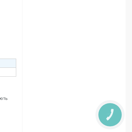
ають
КНОПКА
ЗВ'ЯЗКУ