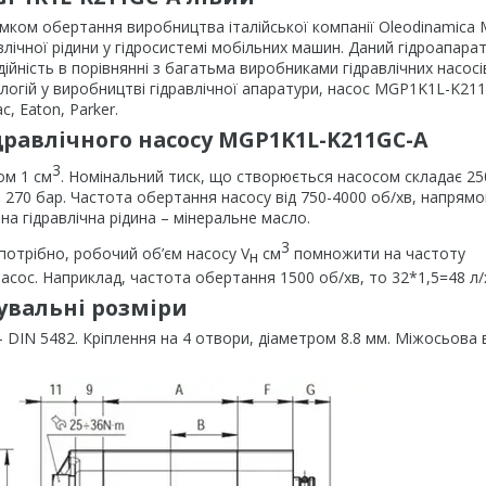
ком обертання виробництва італійської компанії Oleodinamica 
лічної рідини у гідросистемі мобільних машин. Даний гідроапара
ійність в порівнянні з багатьма виробниками гідравлічних насосі
логій у виробництві гідравлічної апаратури, насос MGP1K1L-K21
, Eaton, Parker.
дравлічного насосу MGP1K1L-K211GC-A
3
ом 1 см
. Номінальний тиск, що створюється насосом складає 25
 270 бар. Частота обертання насосу від 750-4000 об/хв, напрямо
а гідравлічна рідина – мінеральне масло.
3
потрібно, робочий об’єм насосу V
см
помножити на частоту
н
асос. Наприклад, частота обертання 1500 об/хв, то 32*1,5=48 л/
увальні розміри
DIN 5482. Кріплення на 4 отвори, діаметром 8.8 мм. Міжосьова 