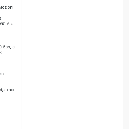
Mozioni
т
в.
1GC-A є
0 бар, а
к
хв.
відстань