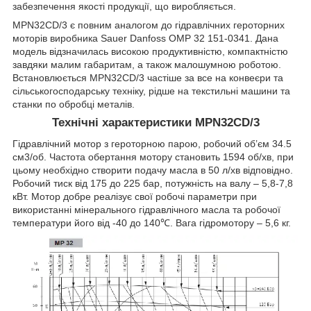
забезпечення якості продукції, що виробляється.
MPN32CD/3 є повним аналогом до гідравлічних героторних
моторів виробника Sauer Danfoss OMР 32 151-0341. Дана
модель відзначилась високою продуктивністю, компактністю
завдяки малим габаритам, а також малошумною роботою.
Встановлюється MPN32CD/3 частіше за все на конвеєри та
сільськогосподарську техніку, рідше на текстильні машини та
станки по обробці металів.
Технічні характеристики MPN32CD/3
Гідравлічний мотор з героторною парою, робочий об’єм 34.5
см
3
/об. Частота обертання мотору становить 1594 об/хв, при
цьому необхідно створити подачу масла в 50 л/хв відповідно.
Робочий тиск від 175 до 225 бар, потужність на валу – 5,8-7,8
кВт. Мотор добре реалізує свої робочі параметри при
використанні мінерального гідравлічного масла та робочої
температури його від -40 до 140℃. Вага гідромотору – 5,6 кг.