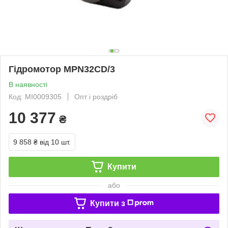
Гідромотор MPN32CD/3
В наявності
Код: MI0009305
Опт і роздріб
10 377
₴
9 858 ₴
від 10 шт.
Купити
або
Купити з