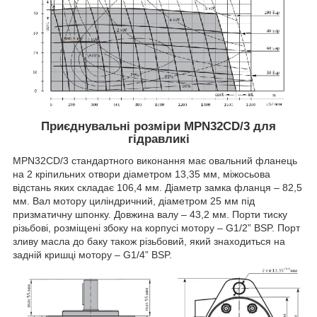
Приєднувальні розміри MPN32CD/3 для
гідравликі
MPN32CD/3 стандартного виконання має овальний фланець
на 2 кріпильних отвори діаметром 13,35 мм, міжосьова
відстань яких складає 106,4 мм. Діаметр замка фланця – 82,5
мм. Вал мотору циліндричний, діаметром 25 мм під
призматичну шпонку. Довжина валу – 43,2 мм. Порти тиску
різьбові, розміщені збоку на корпусі мотору – G1/2” BSP. Порт
зливу масла до баку також різьбовий, який знаходиться на
задній кришці мотору – G1/4” BSP.