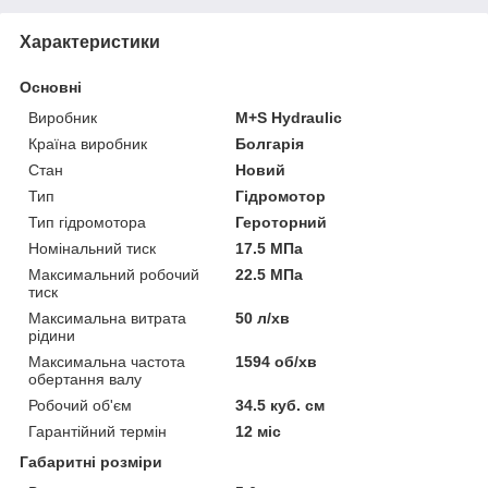
Характеристики
Основні
Виробник
M+S Hydraulic
Країна виробник
Болгарія
Стан
Новий
Тип
Гідромотор
Тип гідромотора
Героторний
Номінальний тиск
17.5 МПа
Максимальний робочий
22.5 МПа
тиск
Максимальна витрата
50 л/хв
рідини
Максимальна частота
1594 об/хв
обертання валу
Робочий об'єм
34.5 куб. см
Гарантійний термін
12 міс
Габаритні розміри