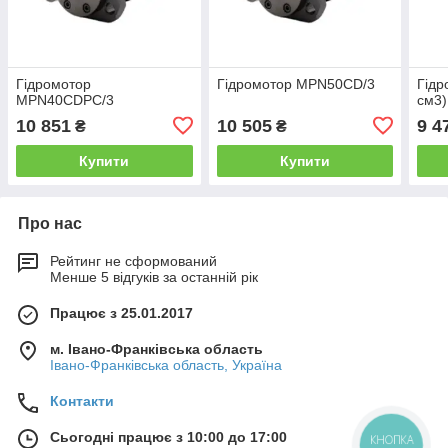
Гідромотор
Гідромотор MPN50CD/3
Гідр
MPN40CDPC/3
см3)
10 851
10 505
9 4
₴
₴
Купити
Купити
Про нас
Рейтинг не сформований
Менше 5 відгуків за останній рік
Працює з 25.01.2017
м. Івано-Франківська область
Івано-Франківська область, Україна
Контакти
Сьогодні працює з 10:00 до 17:00
КНОПКА