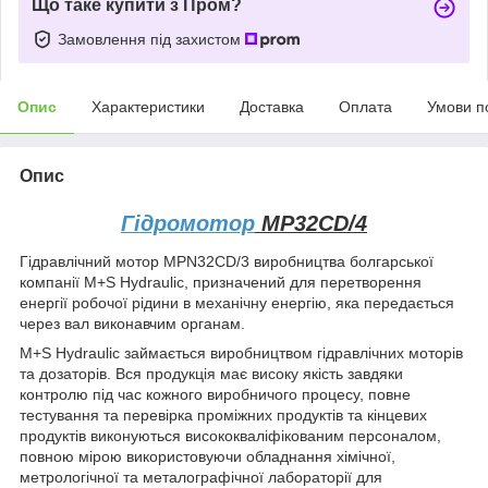
Що таке купити з Пром?
Замовлення під захистом
Опис
Характеристики
Доставка
Оплата
Умови п
Опис
Гідромотор
MP32CD/4
Гідравлічний мотор MPN32CD/3 виробництва болгарської
компанії M+S Hydraulic, призначений для перетворення
енергії робочої рідини в механічну енергію, яка передається
через вал виконавчим органам.
M+S Hydraulic займається виробництвом гідравлічних моторів
та дозаторів. Вся продукція має високу якість завдяки
контролю під час кожного виробничого процесу, повне
тестування та перевірка проміжних продуктів та кінцевих
продуктів виконуються висококваліфікованим персоналом,
повною мірою використовуючи обладнання хімічної,
метрологічної та металографічної лабораторії для