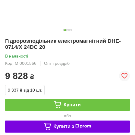
Гідророзподільник електромагнітний DHE-
0714/X 24DC 20
В наявності
Код: MI0001566
Опт і роздріб
9 828
₴
9 337 ₴
від 10 шт.
Купити
або
Купити з