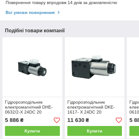
Повернення товару впродовж 14 днів за домовленістю
Всі умови повернення
Подібні товари компанії
Гідророзподільник
Гідророзподільник
Гідр
електромагнітний DHE-
електромагнітний DKE-
елек
0632/2-X 24DC 20
1617- X 24DC 20
0610
5 886
11 630
5 8
₴
₴
Купити
Купити