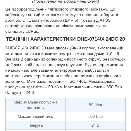
(Позначення на гідравлічній схемі)
Це гідророзподільник плиткового(стикового) монтажу, що
забезпечує легкий монтаж у систему та невеликі габаритні
розміри. DHE має типорозмір (ДУ – 6). Товар від ATOS
сертифіковано відповідно до північноамериканського
стандарту cURus.
ТЕХНІЧНІ ХАРАКТЕРИСТИКИ DHE-0714/X 24DC 20
DHE-0714/X 24DC 20 має двосекційний корпус, виготовлений
методом лиття з широкими внутрішніми проходами. ДУ – 6.
Він має 2 одинарних соленоїди постійного струму без котушок
та 2 зовнішній положення, зсув пружини. Ручне перемикання
не можливе, але завдяки електромагніту відбувається
контроль часу перемикання в обох напрямках внутрішнього
золотника. Монтажна поверня – ISO 4401. Максимальна
пропускна здатність – 50 л/хв. Максимальний тиск – 350 Бар.
Напруга – 24 В.
Максимальна пропускна
50 л/хв
здатність
Максимальний тиск
350 Бар
Напруга
24 В