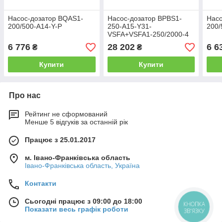
Насос-дозатор BQAS1-
Насос-дозатор BPBS1-
Насо
200/500-A14-Y-P
250-A15-Y31-
200/
VSFA+VSFA1-250/2000-4
6 776
28 202
6 6
₴
₴
Купити
Купити
Про нас
Рейтинг не сформований
Менше 5 відгуків за останній рік
Працює з 25.01.2017
м. Івано-Франківська область
Івано-Франківська область, Україна
Контакти
Сьогодні працює з 09:00 до 18:00
КНОПКА
Показати весь графік роботи
ЗВ'ЯЗКУ