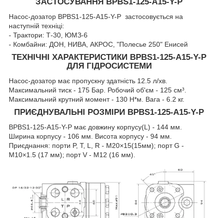
ЗАСТОСУВАННЯ BPBS1-125-A15-Y-P
Насос-дозатор BPBS1-125-A15-Y-P застосовується на
наступній техніці:
- Трактори: Т-30, ЮМЗ-6
- Комбайни: ДОН, НИВА, АКРОС, "Полесье 250" Енисей
ТЕХНІЧНІ ХАРАКТЕРИСТИКИ BPBS1-125-A15-Y-P
ДЛЯ ГІДРОСИСТЕМИ
Насос-дозатор має пропускну здатність 12.5 л/хв.
Максимальний тиск - 175 Бар. Робочий об'єм - 125 см³.
Максимальний крутний момент - 130 Н*м. Вага - 6.2 кг.
ПРИЄДНУВАЛЬНІ РОЗМІРИ BPBS1-125-A15-Y-P
BPBS1-125-A15-Y-P має довжину корпусу(L) - 144 мм.
Ширина корпусу - 106 мм. Висота корпусу - 94 мм.
Приєднання: порти P, T, L, R - M20×15(15мм); порт G -
М10×1.5 (17 мм); порт V - M12 (16 мм).