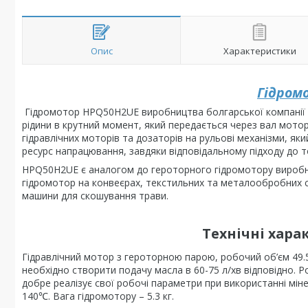
Опис
Характеристики
Гідром
Гідромотор HPQ50H2UE виробництва болгарської компанії M+
рідини в крутний момент, який передається через вал мотору
гідравлічних моторів та дозаторів на рульові механізми, як
ресурс напрацювання, завдяки відповідальному підходу до т
HPQ50H2UE є аналогом до героторного гідромотору виробн
гідромотор на конвеєрах, текстильних та металообробних с
машини для скошування трави.
Технічні хар
Гідравлічний мотор з героторною парою, робочий об’єм 49.
необхідно створити подачу масла в 60-75 л/хв відповідно. Р
добре реалізує свої робочі параметри при використанні мін
140℃. Вага гідромотору – 5.3 кг.