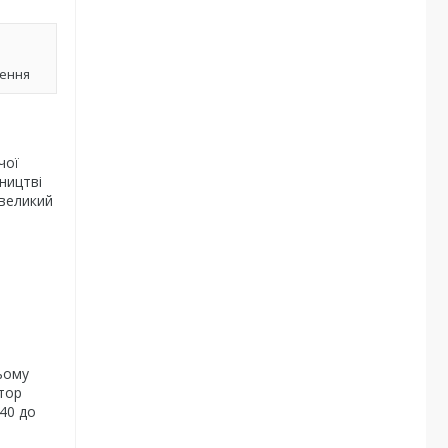
лення
чої
ництві
 великий
ьому
отор
40 до