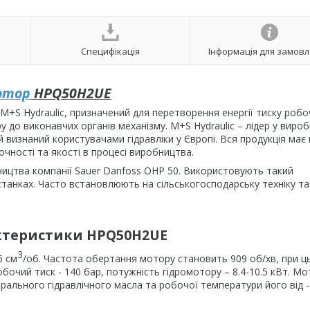
Специфікація
Інформація для замов
отор
HPQ50H2UE
S Hydraulic, призначений для перетворення енергії тиску робо
 до виконавчих органів механізму. М+S Hydraulic – лідер у вироб
ий визнаний користувачами гідравліки у Європі. Вся продукція має
очності та якості в процесі виробництва.
ицтва компанії Sauer Danfoss OНР 50. Використовують такий
танках. Часто встановлюють на сільськогосподарську техніку та
актеристики HPQ50H2UE
3
5 см
/об. Частота обертання мотору становить 909 об/хв, при ц
обочий тиск - 140 бар, потужність гідромотору – 8.4-10.5 кВт. М
ерального гідравлічного масла та робочої температури його від -