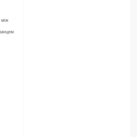
 між
фланцем