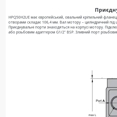
Приєдн
HPQ50H2UE має європейський, овальний кріпильний фланець
отворами складає 106,4 мм. Вал мотору – циліндричний під 
Приєднувальні порти знаходяться на корпусі мотору. Підкл
або різьбовим адаптером G1/2” BSP. Зливний порт різьбовий