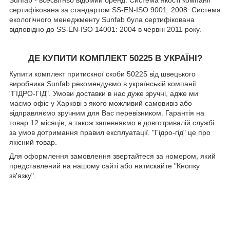
Sunfab - всесвітньо відомий бренд. Система якості компанії
сертифікована за стандартом SS-EN-ISO 9001: 2008. Система
екологічного менеджменту Sunfab була сертифікована
відповідно до SS-EN-ISO 14001: 2004 в червні 2011 року.
ДЕ КУПИТИ КОМПЛЕКТ 50225 В УКРАЇНІ?
Купити комплект притискної скоби 50225 від швецького
виробника Sunfab рекомендуємо в українській компанії
"ГІДРО-ГІД". Умови доставки в нас дуже зручні, адже ми
маємо офіс у Харкові з якого можливий самовивіз або
відправляємо зручним для Вас перевізником. Гарантія на
товар 12 місяців, а також запевняємо в довготривалій службі
за умов дотримання правил експлуатації. "Гідро-гід" це про
якісний товар.
Для оформлення замовлення звертайтеся за номером, який
представлений на нашому сайті або натискайте "Кнопку
зв'язку".