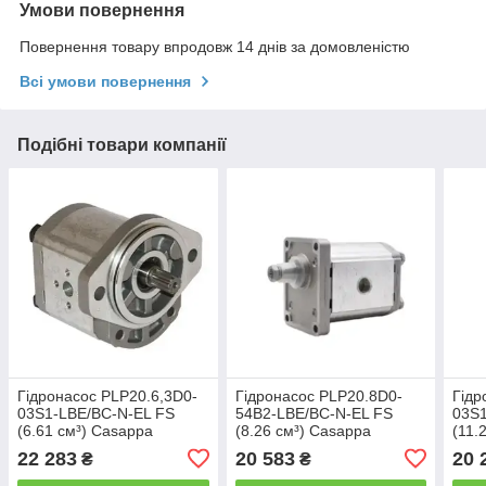
Умови повернення
Повернення товару впродовж 14 днів за домовленістю
Всі умови повернення
Подібні товари компанії
Гідронасос PLP20.6,3D0-
Гідронасос PLP20.8D0-
Гідр
03S1-LBE/BC-N-EL FS
54B2-LBE/BC-N-EL FS
03S1
(6.61 см³) Casappa
(8.26 см³) Casappa
(11.
22 283
20 583
20 
₴
₴