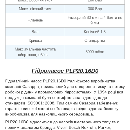
Макс. робочий тиск
280 Бар
Макс. піковий тиск
300 Бар
Німецький 80 мм на 4 болти по
Фланець
9 мм
Вал
Конічний 1:5
Кришка
Стандартна
Максимальнаа частота
3000 об/хв
обертання, об/хв
Гідронасос PLP20.16D0
Гідравлічний насос PLP20.16D0 італійського виробництва
компанії Casappa, призначений для створення тиску та потоку
робочої рідини у промислових гідросистемах. У 1994 році вся
продукція компанії була сертифікована відповідно до
стандартів ISO9001: 2008. Тим самим Casappa забезпечує
гарантію високої якості своїх товарів і відповідає за безпеку
виробництва для навколишнього середовища.
PLP20.16D0 відноситься до насосів шестеренного типу та є
повним аналогом брендів: Vivoil, Bosch Rexroth, Parker,