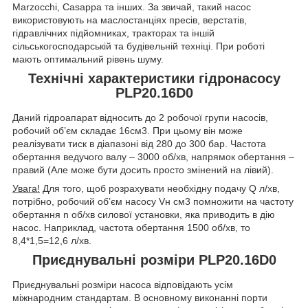
Marzocchi, Casappa та інших. За звичай, такий насос
використовують на маслостанціях пресів, верстатів,
гідравлічних підйомниках, тракторах та іншій
сільськогосподарській та будівельній техніці. При роботі
мають оптимальний рівень шуму.
Технічні характеристики гідронасосу
PLP20.16D0
Даний гідроапарат відносить до 2 робочої групи насосів,
робочий об’єм складає 16см
3
. При цьому він може
реалізувати тиск в діапазоні від 280 до 300 бар. Частота
обертання ведучого валу – 3000 об/хв, напрямок обертання –
правий (Але може бути досить просто змінений на лівий).
Увага!
Для того, щоб розрахувати необхідну подачу Q л/хв,
потрібно, робочий об’єм насосу V
н
см
3
помножити на частоту
обертання n об/хв силової установки, яка приводить в дію
насос. Наприклад, частота обертання 1500 об/хв, то
8,4*1,5=12,6 л/хв.
Приєднувальні розміри PLP20.16D0
Приєднувальні розміри насоса відповідають усім
міжнародним стандартам. В основному виконанні порти