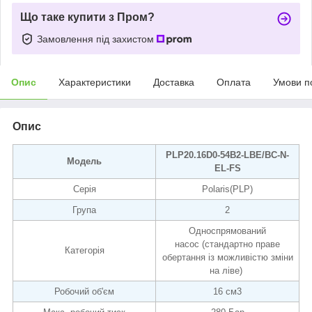
Що таке купити з Пром?
Замовлення під захистом
Опис
Характеристики
Доставка
Оплата
Умови п
Опис
PLP20.16D0-54B2-LBE/BC-N-
Модель
EL-FS
Серія
Polaris(PLP)
Група
2
Односпрямований
насос (стандартно праве
Категорія
обертання із можливістю зміни
на ліве)
Робочий об'єм
16 см3