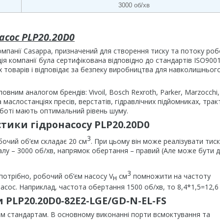
3000 об/хв
асос PLP20.20D0
омпанії Casappa, призначений для створення тиску та потоку роб
ія компанії була сертифікована відповідно до стандартів ISO9001
х товарів і відповідає за безпеку виробництва для навколишньог
вним аналогом брендів: Vivoil, Bosch Rexroth, Parker, Marzocchi,
 маслостанціях пресів, верстатів, гідравлічних підйомниках, тра
 роботі мають оптимальний рівень шуму.
тики гідронасосу PLP20.20D0
3
бочий об’єм складає 20 см
. При цьому він може реалізувати тиск
валу – 3000 об/хв, напрямок обертання – правий (Але може бути 
3
потрібно, робочий об’єм насосу V
см
помножити на частоту
н
асос. Наприклад, частота обертання 1500 об/хв, то 8,4*1,5=12,6 
PLP20.20D0-82E2-LGE/GD-N-EL-FS
им стандартам. В основному виконанні порти всмоктування та