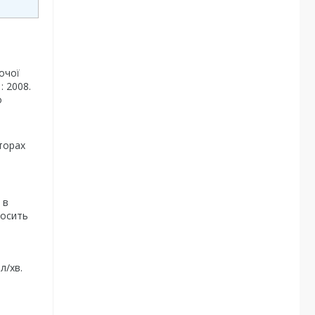
очої
: 2008.
о
кторах
 в
досить
л/хв.