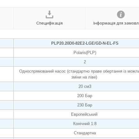
Специфікація
Інформація для замов
PLP20.20D0-82E2-LGE/GD-N-EL-FS
Polaris(PLP)
2
Односпрямований насос (стандартно праве обертання із можл
зміни на ліве)
20 см3
200 Бар
230 Бар
Европейський
Конічний 1:8
Стандартна