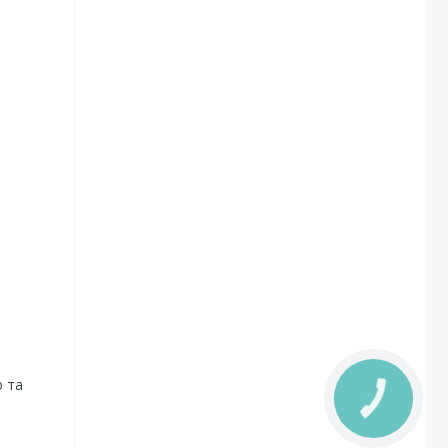
ю та
КНОПКА
ЗВ'ЯЗКУ