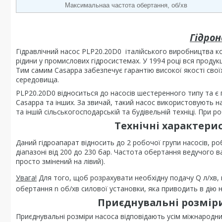
Максимальнаа частота обертання, об/хв
Гідрон
Гідравлічний насос PLP20.20D0 італійського виробництва к
рідини у промислових гідросистемах. У 1994 році вся продукц
Тим самим Casappa забезпечує гарантію високої якості свої
середовища.
PLP20.20D0 відноситься до насосів шестеренного типу та є по
Casappa та інших. За звичай, такий насос використовують на
та іншій сільськогосподарській та будівельній техніці. При
Технічні характерис
Даний гідроапарат відносить до 2 робочої групи насосів, ро
діапазоні від 200 до 230 бар. Частота обертання ведучого 
просто змінений на лівий).
Увага!
Для того, щоб розрахувати необхідну подачу Q л/хв, 
обертання n об/хв силової установки, яка приводить в дію н
Приєднувальні розміри 
Приєднувальні розміри насоса відповідають усім міжнародн