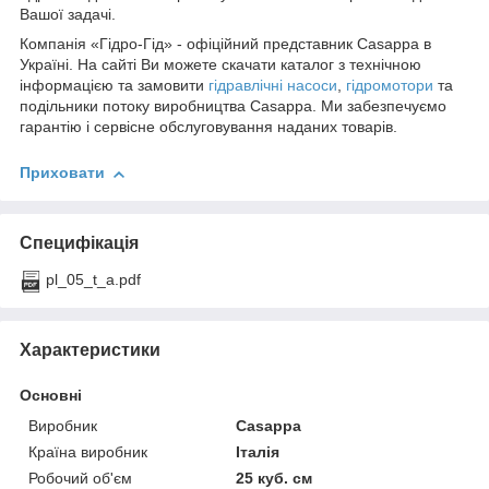
Вашої задачі.
Компанія «Гідро-Гід» - офіційний представник Casappa в
Україні. На сайті Ви можете скачати каталог з технічною
інформацією та замовити
гідравлічні насоси
,
гідромотори
та
подільники потоку виробництва Casappa. Ми забезпечуємо
гарантію і сервісне обслуговування наданих товарів.
Приховати
Специфікація
pl_05_t_a.pdf
Характеристики
Основні
Виробник
Casappa
Країна виробник
Італія
Робочий об'єм
25 куб. см