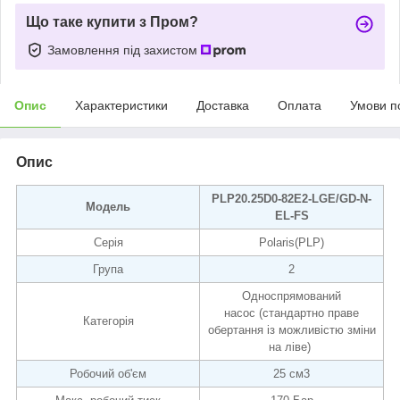
Що таке купити з Пром?
Замовлення під захистом
Опис
Характеристики
Доставка
Оплата
Умови п
Опис
PLP20.25D0-82E2-LGE/GD-N-
Модель
EL-FS
Серія
Polaris(PLP)
Група
2
Односпрямований
насос (стандартно праве
Категорія
обертання із можливістю зміни
на ліве)
Робочий об'єм
25 см3