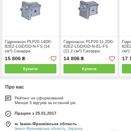
Гідронасос PLP20.14D0-
Гідронасос PLP20.11,2D0-
Гідр
82E2-LGE/GD-N-FS (14
82E2-LGD/GD-N-EL-FS
82E2
см³) Casappa
(11.2 см³) Casappa
см³)
15 806
14 806
17 
₴
₴
Купити
Купити
Про нас
Рейтинг не сформований
Менше 5 відгуків за останній рік
Працює з 25.01.2017
м. Івано-Франківська область
Івано-Франківська область, Україна