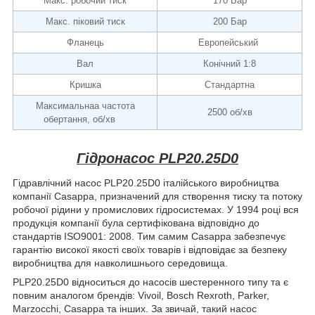
Макс. робочий тиск
170 Бар
Макс. піковий тиск
200 Бар
Фланець
Европейський
Вал
Конічний 1:8
Кришка
Стандартна
Максимальнаа частота
2500 об/хв
обертання, об/хв
Гідронасос PLP20.25D0
Гідравлічний насос PLP20.25D0 італійського виробництва
компанії Casappa, призначений для створення тиску та потоку
робочої рідини у промислових гідросистемах. У 1994 році вся
продукція компанії була сертифікована відповідно до
стандартів ISO9001: 2008. Тим самим Casappa забезпечує
гарантію високої якості своїх товарів і відповідає за безпеку
виробництва для навколишнього середовища.
PLP20.25D0 відноситься до насосів шестеренного типу та є
повним аналогом брендів: Vivoil, Bosch Rexroth, Parker,
Marzocchi, Casappa та інших. За звичай, такий насос