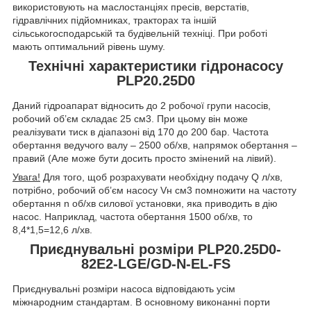
використовують на маслостанціях пресів, верстатів,
гідравлічних підйомниках, тракторах та іншій
сільськогосподарській та будівельній техніці. При роботі
мають оптимальний рівень шуму.
Технічні характеристики гідронасосу
PLP20.25D0
Даний гідроапарат відносить до 2 робочої групи насосів,
робочий об’єм складає 25 см
3
. При цьому він може
реалізувати тиск в діапазоні від 170 до 200 бар. Частота
обертання ведучого валу – 2500 об/хв, напрямок обертання –
правий (Але може бути досить просто змінений на лівий).
Увага!
Для того, щоб розрахувати необхідну подачу Q л/хв,
потрібно, робочий об’єм насосу V
н
см
3
помножити на частоту
обертання n об/хв силової установки, яка приводить в дію
насос. Наприклад, частота обертання 1500 об/хв, то
8,4*1,5=12,6 л/хв.
Приєднувальні розміри PLP20.25D0-
82E2-LGE/GD-N-EL-FS
Приєднувальні розміри насоса відповідають усім
міжнародним стандартам. В основному виконанні порти