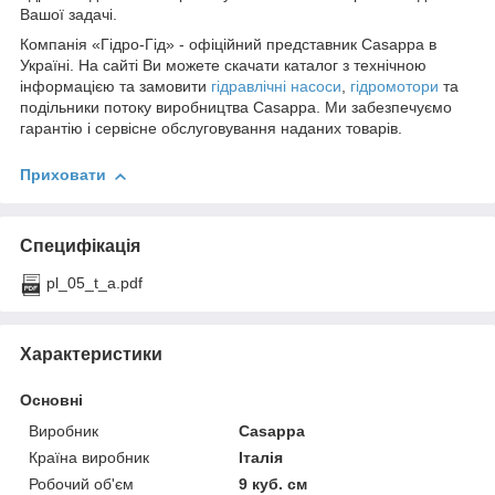
Вашої задачі.
Компанія «Гідро-Гід» - офіційний представник Casappa в
Україні. На сайті Ви можете скачати каталог з технічною
інформацією та замовити
гідравлічні насоси
,
гідромотори
та
подільники потоку виробництва Casappa. Ми забезпечуємо
гарантію і сервісне обслуговування наданих товарів.
Приховати
Специфікація
pl_05_t_a.pdf
Характеристики
Основні
Виробник
Casappa
Країна виробник
Італія
Робочий об'єм
9 куб. см