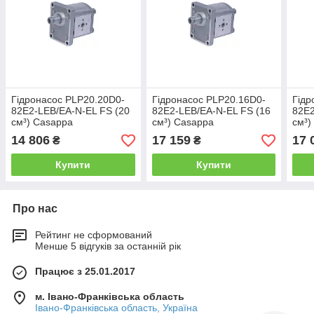
Гідронасос PLP20.20D0-
Гідронасос PLP20.16D0-
Гідр
82E2-LEB/EA-N-EL FS (20
82E2-LEB/EA-N-EL FS (16
82E2
см³) Casappa
см³) Casappa
см³)
14 806
17 159
17 
₴
₴
Купити
Купити
Про нас
Рейтинг не сформований
Менше 5 відгуків за останній рік
Працює з 25.01.2017
м. Івано-Франківська область
Івано-Франківська область, Україна