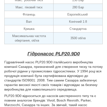
Макс. робочий тиск
250 Бар
Макс. піковий тиск
280 Бар
Фланець
Европейський
Вал
Конічний 1:8
Кришка
Стандартна
Максимальнаа частота
3500 об/хв
обертання, об/хв
Гідронасос PLP20.9D0
Гідравлічний насос PLP20.9D0 італійського виробництва
компанії Casappa, призначений для створення тиску та потоку
робочої рідини у промислових гідросистемах. У 1994 році вся
продукція компанії була сертифікована відповідно до
стандартів ISO9001: 2008. Тим самим Casappa забезпечує
гарантію високої якості своїх товарів і відповідає за безпеку
виробництва для навколишнього середовища.
PLP20.9D0 відноситься до насосів шестеренного типу та є
повним аналогом брендів: Vivoil, Bosch Rexroth, Parker,
Marzocchi, Casappa та інших. За звичай, такий насос