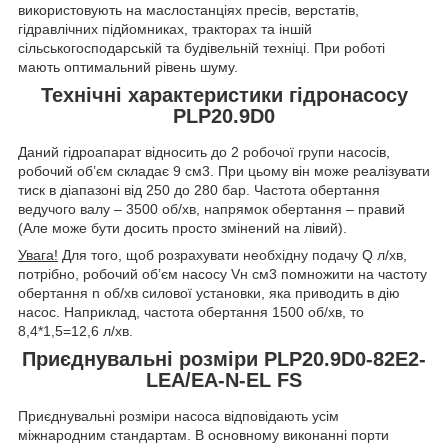
використовують на маслостанціях пресів, верстатів,
гідравлічних підйомниках, тракторах та іншій
сільськогосподарській та будівельній техніці. При роботі
мають оптимальний рівень шуму.
Технічні характеристики гідронасосу
PLP20.9D0
Даний гідроапарат відносить до 2 робочої групи насосів,
робочий об’єм складає 9 см
3
. При цьому він може реалізувати
тиск в діапазоні від 250 до 280 бар. Частота обертання
ведучого валу – 3500 об/хв, напрямок обертання – правий
(Але може бути досить просто змінений на лівий).
Увага!
Для того, щоб розрахувати необхідну подачу Q л/хв,
потрібно, робочий об’єм насосу V
н
см
3
помножити на частоту
обертання n об/хв силової установки, яка приводить в дію
насос. Наприклад, частота обертання 1500 об/хв, то
8,4*1,5=12,6 л/хв.
Приєднувальні розміри PLP20.9D0-82E2-
LEA/EA-N-EL FS
Приєднувальні розміри насоса відповідають усім
міжнародним стандартам. В основному виконанні порти