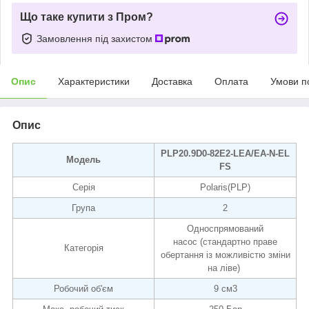
Що таке купити з Пром?
Замовлення під захистом
Опис
Характеристики
Доставка
Оплата
Умови п
Опис
PLP20.9D0-82E2-LEA/EA-N-EL
Модель
FS
Серія
Polaris(PLP)
Група
2
Односпрямований
насос (стандартно праве
Категорія
обертання із можливістю зміни
на ліве)
Робочий об'єм
9 см3