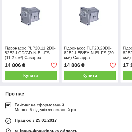
Гідронасос PLP20.11,2D0-
Гідронасос PLP20.20D0-
Гідр
82E2-LGD/GD-N-EL-FS
82E2-LEB/EA-N-EL FS (20
82E2
(11.2 см³) Casappa
см³) Casappa
см³)
14 806
14 806
17 
₴
₴
Купити
Купити
Про нас
Рейтинг не сформований
Менше 5 відгуків за останній рік
Працює з 25.01.2017
м. Івано-Франківська область