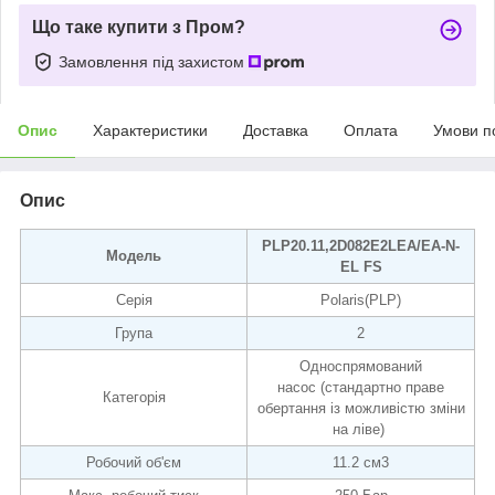
Що таке купити з Пром?
Замовлення під захистом
Опис
Характеристики
Доставка
Оплата
Умови п
Опис
PLP20.11,2D082E2LEA/EA-N-
Модель
EL FS
Серія
Polaris(PLP)
Група
2
Односпрямований
насос (стандартно праве
Категорія
обертання із можливістю зміни
на ліве)
Робочий об'єм
11.2 см3