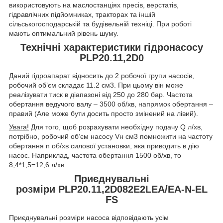
використовують на маслостанціях пресів, верстатів,
гідравлічних підйомниках, тракторах та іншій
сільськогосподарській та будівельній техніці. При роботі
мають оптимальний рівень шуму.
Технічні характеристики гідронасосу
PLP20.11,2D0
Даний гідроапарат відносить до 2 робочої групи насосів,
робочий об’єм складає 11.2 см
3
. При цьому він може
реалізувати тиск в діапазоні від 250 до 280 бар. Частота
обертання ведучого валу – 3500 об/хв, напрямок обертання –
правий (Але може бути досить просто змінений на лівий).
Увага!
Для того, щоб розрахувати необхідну подачу Q л/хв,
потрібно, робочий об’єм насосу V
н
см
3
помножити на частоту
обертання n об/хв силової установки, яка приводить в дію
насос. Наприклад, частота обертання 1500 об/хв, то
8,4*1,5=12,6 л/хв.
Приєднувальні
розміри PLP20.11,2D082E2LEA/EA-N-EL
FS
Приєднувальні розміри насоса відповідають усім