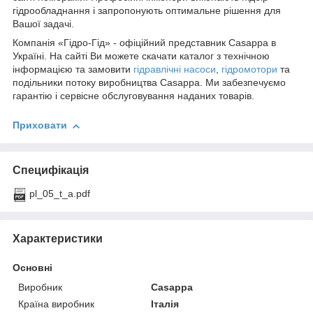
гідрообладнання і запропонують оптимальне рішення для
Вашої задачі.
Компанія «Гідро-Гід» - офіційний представник Casappa в
Україні. На сайті Ви можете скачати каталог з технічною
інформацією та замовити
гідравлічні насоси
,
гідромотори
та
подільники потоку виробництва Casappa. Ми забезпечуємо
гарантію і сервісне обслуговування наданих товарів.
Приховати
Специфікація
pl_05_t_a.pdf
Характеристики
Основні
Виробник
Casappa
Країна виробник
Італія