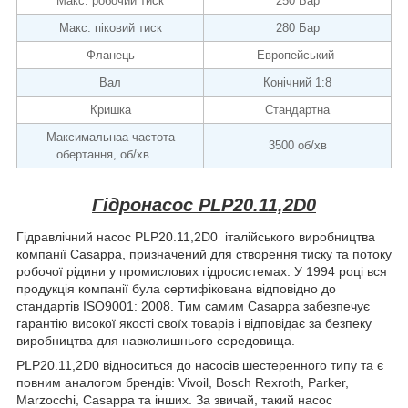
Макс. робочий тиск
250 Бар
Макс. піковий тиск
280 Бар
Фланець
Европейський
Вал
Конічний 1:8
Кришка
Стандартна
Максимальнаа частота
3500 об/хв
обертання, об/хв
Гідронасос PLP20.11,2D0
Гідравлічний насос PLP20.11,2D0 італійського виробництва
компанії Casappa, призначений для створення тиску та потоку
робочої рідини у промислових гідросистемах. У 1994 році вся
продукція компанії була сертифікована відповідно до
стандартів ISO9001: 2008. Тим самим Casappa забезпечує
гарантію високої якості своїх товарів і відповідає за безпеку
виробництва для навколишнього середовища.
PLP20.11,2D0 відноситься до насосів шестеренного типу та є
повним аналогом брендів: Vivoil, Bosch Rexroth, Parker,
Marzocchi, Casappa та інших. За звичай, такий насос