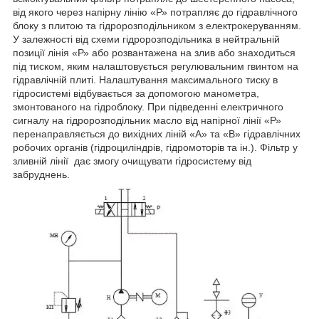
від якого через напірну лінію «Р» потрапляє до гідравлічного
блоку з плитою та гідророзподільником з електрокеруванням.
У залежності від схеми гідророзподільника в нейтральній
позиції лінія «Р» або розвантажена на злив або знаходиться
під тиском, яким налаштовується регулювальним гвинтом на
гідравлічній плиті. Налаштування максимального тиску в
гідросистемі відбувається за допомогою манометра,
змонтованого на гідроблоку. При підведенні електричного
сигналу на гідророзподільник масло від напірної лінії «Р»
перенаправляється до вихідних ліній «А» та «В» гідравлічних
робочих органів (гідроциліндрів, гідромоторів та ін.). Фільтр у
зливній лінії дає змогу очищувати гідросистему від
забруднень.