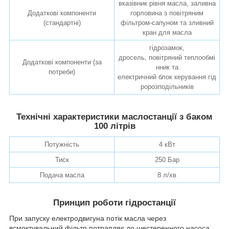
вказівник рівня масла, заливна
Додаткові компоненти
горловина з повітряним
(стандартні)
фільтром-сапуном та зливний
кран для масла
гідрозамок,
дросель, повітряний теплообмі
Додаткові компоненти (за
нник та
потреби)
електричний блок керування гід
ророзподільників
Технічні характеристики маслостанції з баком
100 літрів
Потужність
4 кВт
Тиск
250 Бар
Подача масла
8 л/хв
Принцип роботи гідростанції
При запуску електродвигуна потік масла через
всмоктувальний фільтр потрапляє до шестеренного насоса,