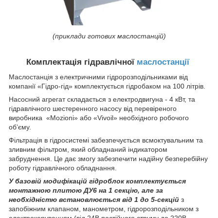
(приклади готових маслостанцій)
Комплектація гідравлічної
маслостанції
Маслостанція з електричними гідророзподільниками від
компанії «Гідро-гід» комплектується гідробаком на 100 літрів.
Насосний агрегат складається з електродвигуна - 4 кВт, та
гідравлічного шестеренного насосу від перевіреного
виробника «Mozioni» або «Vivoil» необхідного робочого
об’єму.
Фільтрація в гідросистемі забезпечується всмоктувальним та
зливним фільтром, який обладнаний індикатором
забруднення. Це дає змогу забезпечити надійну безперебійну
роботу гідравлічного обладнання.
У базовій модифікацій гідроблок комплектується
монтажною плитою ДУ6 на 1 секцію, але за
необхідністю встановлюється від 1 до 5-секцій
з
запобіжним клапаном, манометром, гідророзподільником з
електрокеруванням (від 24В постійного струму до 220В