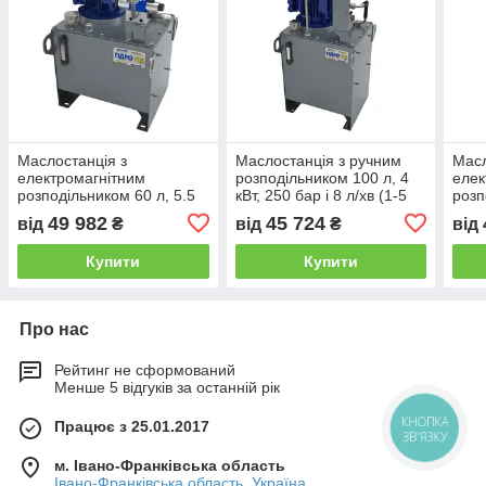
Маслостанція з
Маслостанція з ручним
Масл
електромагнітним
розподільником 100 л, 4
елек
розподільником 60 л, 5.5
кВт, 250 бар і 8 л/хв (1-5
розп
кВт, 250 бар і 12 л/хв (1-5
секцій)
кВт, 
49 982
45 724
від
₴
від
₴
від
секцій)
секц
Купити
Купити
Про нас
Рейтинг не сформований
Менше 5 відгуків за останній рік
КНОПКА
Працює з 25.01.2017
ЗВ'ЯЗКУ
м. Івано-Франківська область
Івано-Франківська область, Україна