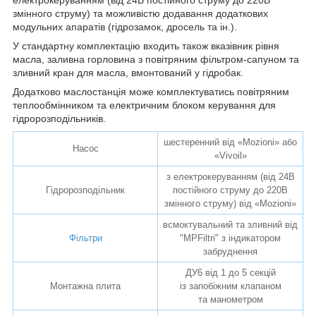
змінного струму) та можливістю додавання додаткових
модульних апаратів (гідрозамок, дросель та ін.).
У стандартну комплектацію входить також вказівник рівня
масла, заливна горловина з повітряним фільтром-сапуном та
зливний кран для масла, вмонтований у гідробак.
Додатково маслостанція може комплектуватись повітряним
теплообмінником та електричним блоком керування для
гідророзподільників.
шестеренний від «Mozioni» або
Насос
«Vivoil»
з електрокеруванням (від 24В
Гідророзподільник
постійного струму до 220В
змінного струму) від «Mozioni»
всмоктувальний та зливний від
Фільтри
"MPFiltri" з індикатором
забруднення
ДУ6 від 1 до 5 секцій
Монтажна плита
із запобіжним клапаном
та манометром