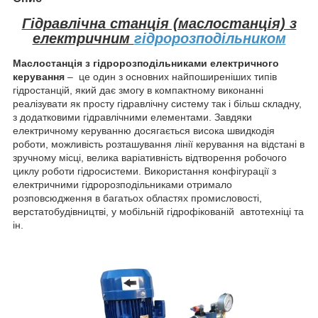
Гідравлічна станція (маслостанція) з
електричним
гідророзподільником
Маслостанція з гідророзподільниками електричного
керування
– це один з основних найпоширеніших типів
гідростанцій, який дає змогу в компактному виконанні
реалізувати як просту гідравлічну систему так і більш складну,
з додатковими гідравлічними елементами. Завдяки
електричному керуванню досягається висока швидкодія
роботи, можливість розташування лінії керування на відстані в
зручному місці, велика варіативність відтворення робочого
циклу роботи гідросистеми. Використання конфігурації з
електричними гідророзподільниками отримало
розповсюдження в багатьох областях промисловості,
верстатобудівництві, у мобільній гідрофікованій автотехніці та
ін.