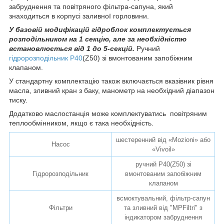
забруднення та повітряного фільтра-сапуна, який
знаходиться в корпусі заливної горловини.
У базовій модифікацій гідроблок комплектується
розподільником на 1 секцію, але за необхідністю
встановлюється від 1 до 5-секцій.
Ручний
гідророзподільник Р40
(Z50) зі вмонтованим запобіжним
клапаном.
У стандартну комплектацію також включається вказівник рівня
масла, зливний кран з баку, манометр на необхідний діапазон
тиску.
Додатково маслостанція може комплектуватись повітряним
теплообмінником, якщо є така необхідність.
шестеренний від «Mozioni» або
Насос
«Vivoil»
ручний Р40(Z50) зі
Гідророзподільник
вмонтованим запобіжним
клапаном
всмоктувальний, фільтр-сапун
Фільтри
та зливний від "MPFiltri" з
індикатором забруднення