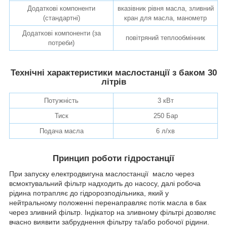
Додаткові компоненти
вказівник рівня масла, зливний
(стандартні)
кран для масла, манометр
Додаткові компоненти (за
повітряний теплообмінник
потреби)
Технічні характеристики маслостанції з баком 30
літрів
Потужність
3 кВт
Тиск
250 Бар
Подача масла
6 л/хв
Принцип роботи гідростанції
При запуску електродвигуна маслостанції масло через
всмоктувальний фільтр надходить до насосу, далі робоча
рідина потрапляє до гідророзподільника, який у
нейтральному положенні перенаправляє потік масла в бак
через зливний фільтр. Індікатор на зливному фільтрі дозволяє
вчасно виявити забруднення фільтру та/або робочої рідини.