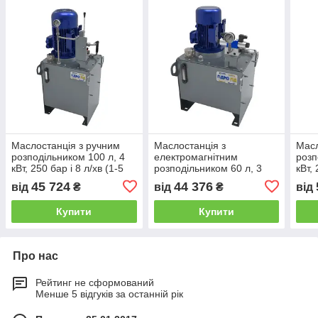
Маслостанція з ручним
Маслостанція з
Масл
розподільником 100 л, 4
електромагнітним
розп
кВт, 250 бар і 8 л/хв (1-5
розподільником 60 л, 3
кВт, 
секцій)
кВт, 250 бар і 6 л/хв (1-5
секц
45 724
44 376
від
₴
від
₴
від
секцій)
Купити
Купити
Про нас
Рейтинг не сформований
Менше 5 відгуків за останній рік