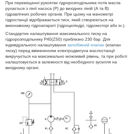
При переміщенні рукоятки гідророзподільника потік масла
рухається з лінії насоса (P) до вихідних ліній (А та В)
гідравлічних робочих органів. При цьому на манометрі
гідростанції відображається тиск, який створюються на
виконавчому гідроапараті (гідроциліндрі, гідромоторі або ін.).
Стандартне налаштування максимального тиску на
гідророзподільнику Р40(Z50) приблизно 230 бар. Для
індивідуального налаштування
запобіжний клапан
(клапан
тиску) перед ввімкненням електродвигуна маслостанції
викручується на максимально можливий рівень, та при роботі
налаштовується в залежності від необхідного зусилля на
вихідному органі.