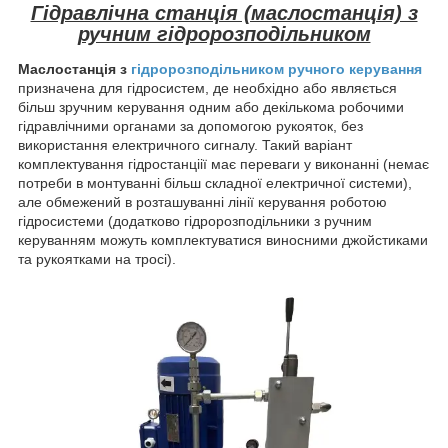
Гідравлічна станція (маслостанція) з
ручним гідророзподільником
Маслостанція з
гідророзподільником ручного керування
призначена для гідросистем, де необхідно або являється
більш зручним керування одним або декількома робочими
гідравлічними органами за допомогою рукояток, без
використання електричного сигналу. Такий варіант
комплектування гідростанціії має переваги у виконанні (немає
потреби в монтуванні більш складної електричної системи),
але обмежений в розташуванні лінії керування роботою
гідросистеми (додатково гідророзподільники з ручним
керуванням можуть комплектуватися виносними джойстиками
та рукоятками на тросі).