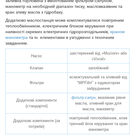
заливна горловина з вмонтованим фільтром-сапуном,
манометр на необхідний діапазон тиску, масловказівник та
кран зливу масла з гідробаку.
Додатково маслостанція може комплектуватися повітряним
теплообмінником, електричним блоком керування при
наявності окремих електричних гідророзподільників,
краном
манометра
та ін. елементами в узгодженні з технічним
завданням.
шестеренний від «Mozioni» або
Насос
«Vivoil»
Клапан
запобіжний
всмоктувальний та зливний від
Фільтри
"MPFiltri" з індикатором
забруднення
фільтр-сапун
, вказівник рівня
Додаткові компоненти
масла, зливний кран для
(стандартні)
масла, манометр
повітряний теплообмінник, елек
Додаткові компоненти (за
тричний блок керування та кран
потреби)
манометра