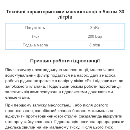
Технічні характеристики маслостанції з баком 30
літрів
Потужність
3 кВт
Тиск
200 Бар
Подача масла
8 л/хв
Принцип роботи гідростанції
Після запуску електродвигуна маслостанції, масло через
всмоктувальний фільтр подається на насос, далі з насоса
робоча рідина потрапляє в напірну лінію «P» і підводиться до
запобіжного клапана. Подальший режим роботи гідростанції
залежить від комплектування гідросистеми додатковими
елементами.
При першому запуску маслостанції, або після довгого
простоювання, запобіжний клапан бажано максимально
відкрутити проти годинникової стрілки (заздалегідь відкрутити
стопорну гайку клапана). Гідростанція повинна пропрацювати
декілька хвилин на мінімальному тиску. Після цього тиск