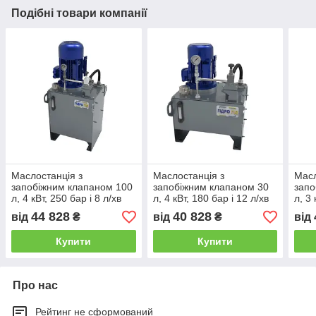
Подібні товари компанії
Маслостанція з
Маслостанція з
Масл
запобіжним клапаном 100
запобіжним клапаном 30
запо
л, 4 кВт, 250 бар і 8 л/хв
л, 4 кВт, 180 бар і 12 л/хв
л, 3 
44 828
40 828
від
₴
від
₴
від
Купити
Купити
Про нас
Рейтинг не сформований