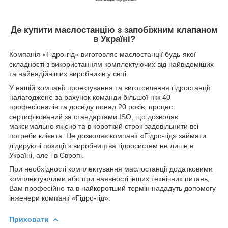
Де купити маслостанцію з запобіжним клапаном
в Україні?
Компанія «Гідро-гід» виготовляє маслостанції будь-якої
складності з використанням комплектуючих від найвідоміших
та найнадійніших виробників у світі.
У нашій компанії проектування та виготовлення гідростанції
налагоджене за рахунок команди більшої ніж 40
професіоналів та досвіду понад 20 років, процес
сертифікований за стандартами ISO, що дозволяє
максимально якісно та в короткий строк задовільнити всі
потреби клієнта. Це дозволяє компанії «Гідро-гід» займати
лідируючі позиції з виробництва гідросистем не лише в
Україні, але і в Європі.
При необхідності комплектування маслостанції додатковими
комплектуючими або при наявності інших технічних питань,
Вам професійно та в найкоротший термін нададуть допомогу
інженери компанії «Гідро-гід».
Приховати