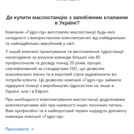
Де купити маслостанцію з запобіжним клапаном
в Україні?
Компанія «Гідро-гід» виготовляє маслостанції будь-якої
складності з використанням комплектуючих від найвідоміших
та найнадійніших виробників у світі.
У нашій компанії проектування та виготовлення гідростанції
налагоджене за рахунок команди більшої ніж 40
професіоналів та досвіду понад 20 років, процес
сертифікований за стандартами ISO, що дозволяє
максимально якісно та в короткий строк задовільнити всі
потреби клієнта. Це дозволяє компанії «Гідро-гід» займати
лідируючі позиції з виробництва гідросистем не лише в
Україні, але і в Європі.
При необхідності комплектування маслостанції додатковими
комплектуючими або при наявності інших технічних питань,
Вам професійно та в найкоротший термін нададуть допомогу
інженери компанії «Гідро-гід».
Приховати