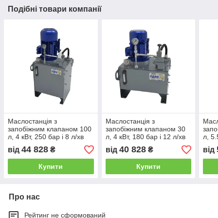
Подібні товари компанії
Маслостанція з
Маслостанція з
Масл
запобіжним клапаном 100
запобіжним клапаном 30
запо
л, 4 кВт, 250 бар і 8 л/хв
л, 4 кВт, 180 бар і 12 л/хв
л, 5.
44 828
40 828
від
₴
від
₴
від
Купити
Купити
Про нас
Рейтинг не сформований