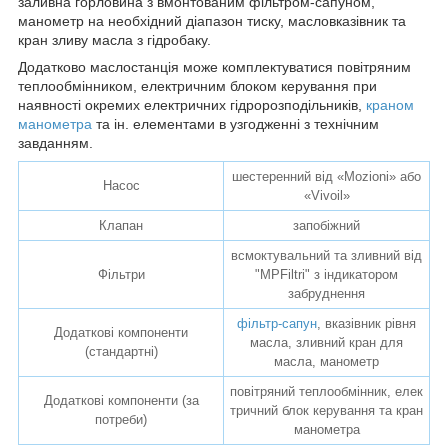
заливна горловина з вмонтованим фільтром-сапуном,
манометр на необхідний діапазон тиску, масловказівник та
кран зливу масла з гідробаку.
Додатково маслостанція може комплектуватися повітряним
теплообмінником, електричним блоком керування при
наявності окремих електричних гідророзподільників,
краном
манометра
та ін. елементами в узгодженні з технічним
завданням.
шестеренний від «Mozioni» або
Насос
«Vivoil»
Клапан
запобіжний
всмоктувальний та зливний від
Фільтри
"MPFiltri" з індикатором
забруднення
фільтр-сапун
, вказівник рівня
Додаткові компоненти
масла, зливний кран для
(стандартні)
масла, манометр
повітряний теплообмінник, елек
Додаткові компоненти (за
тричний блок керування та кран
потреби)
манометра