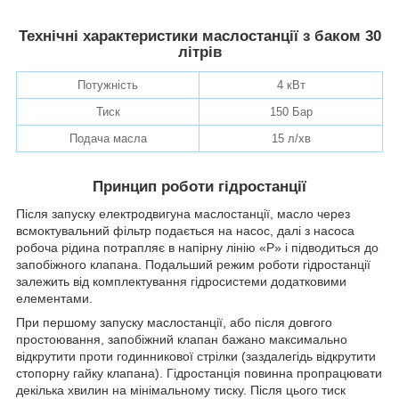
Технічні характеристики маслостанції з баком 30
літрів
Потужність
4 кВт
Тиск
150 Бар
Подача масла
15 л/хв
Принцип роботи гідростанції
Після запуску електродвигуна маслостанції, масло через
всмоктувальний фільтр подається на насос, далі з насоса
робоча рідина потрапляє в напірну лінію «P» і підводиться до
запобіжного клапана. Подальший режим роботи гідростанції
залежить від комплектування гідросистеми додатковими
елементами.
При першому запуску маслостанції, або після довгого
простоювання, запобіжний клапан бажано максимально
відкрутити проти годинникової стрілки (заздалегідь відкрутити
стопорну гайку клапана). Гідростанція повинна пропрацювати
декілька хвилин на мінімальному тиску. Після цього тиск