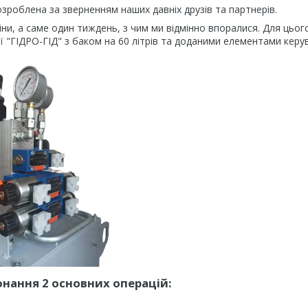
зроблена за зверненням наших давніх друзів та партнерів.
ни, а саме один тиждень, з чим ми відмінно впоралися. Для цього 
ії "ГІДРО-ГІД" з баком на 60 літрів та доданими елементами керу
нання 2 основних операцій: