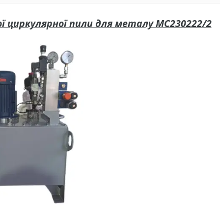
ї циркулярної пили для металу МС230222/2