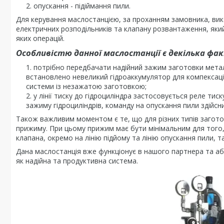
опускання - підіймання пили.
Для керування маслостанцією, за проханням замовника, вик
електричних розподільників та клапану розвантаження, яки
яких операцій.
Особливістю данної маслостанції є декілька фак
потрібно передбачати надійний зажим заготовки метал
встановлено невеликий гідроаккумулятор для компексації 
системи із незажатою заготовкою;
у лінії тиску до гідроциліндра застосовується реле тис
зажиму гідроциліндрів, команду на опускання пили здійс
Також важливим моментом є те, що для різних типів заготов
прижиму. При цьому прижим має бути мінімальним для того, щ
клапана, окремо на лінію підйому та лінію опускання пили, т
Дана маслостанція вже функціонує в нашого партнера та аб
як надійна та продуктивна система.