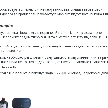
ористовується електричне керування, яке складається з двох
й дозволяє працювати в холосту в момент відсутності виконання
торів:
у, завдяки гідрозамку в поршневій полості, також додатково
невеликих падінь тиску в лінії та з метою захисту від запущення
ку, тобто до того моменту поки недосягнено заданого тиску в ліні
нити неможливо.
ок необхідно регулювати різну швидкість опускання пили та різн
об пила не тріснула. Для цієї задачі були встановлені запобіжн
а дроселя.
солютно повністю виконує заданний функціонал, і зарекомендув