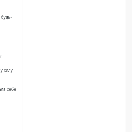
 будь-
ї
у силу
і
ала себе