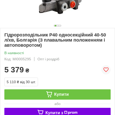
Гідророзподільник Р40 односекційний 40-50
л/хв, Болгарія (З плавальним положенням і
автоповоротом)
В наявності
Код: MI0005295
Опт і роздріб
5 379
₴
5 110 ₴
від 30 шт.
Купити
або
Купити з