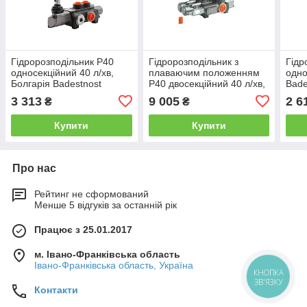
Гідророзподільник Р40
Гідророзподільник з
Гідр
односекційний 40 л/хв,
плаваючим положенням
одно
Болгарія Badestnost
Р40 двосекційний 40 л/хв,
Bade
Болгарія Badestnost
фік
3 313
9 005
2 6
₴
₴
Купити
Купити
Про нас
Рейтинг не сформований
Менше 5 відгуків за останній рік
Працює з 25.01.2017
м. Івано-Франківська область
Івано-Франківська область, Україна
КНОПКА
ЗВ'ЯЗКУ
Контакти