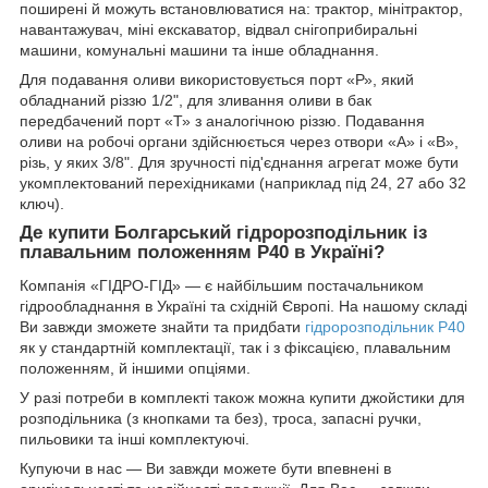
поширені й можуть встановлюватися на: трактор, мінітрактор,
навантажувач, міні екскаватор, відвал снігоприбиральні
машини, комунальні машини та інше обладнання.
Для подавання оливи використовується порт «Р», який
обладнаний різзю 1/2", для зливання оливи в бак
передбачений порт «Т» з аналогічною різзю. Подавання
оливи на робочі органи здійснюється через отвори «А» і «В»,
різь, у яких 3/8". Для зручності під'єднання агрегат може бути
укомплектований перехідниками (наприклад під 24, 27 або 32
ключ).
Де купити Болгарський гідророзподільник із
плавальним положенням Р40 в Україні?
Компанія «ГІДРО-ГІД» — є найбільшим постачальником
гідрообладнання в Україні та східній Європі. На нашому складі
Ви завжди зможете знайти та придбати
гідророзподільник Р40
як у стандартній комплектації, так і з фіксацією, плавальним
положенням, й іншими опціями.
У разі потреби в комплекті також можна купити джойстики для
розподільника (з кнопками та без), троса, запасні ручки,
пильовики та інші комплектуючі.
Купуючи в нас — Ви завжди можете бути впевнені в