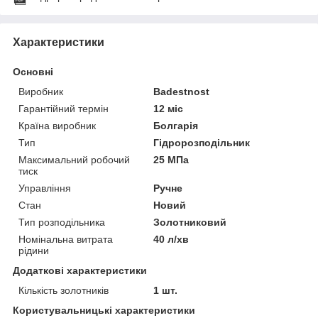
Характеристики
Основні
Виробник
Badestnost
Гарантійний термін
12 міс
Країна виробник
Болгарія
Тип
Гідророзподільник
Максимальний робочий
25 МПа
тиск
Управління
Ручне
Стан
Новий
Тип розподільника
Золотниковий
Номінальна витрата
40 л/хв
рідини
Додаткові характеристики
Кількість золотників
1 шт.
Користувальницькі характеристики