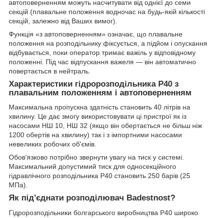
автоповерненням можуть насчитувати від однієї до семи
секцій (плавальне положення водночас на будь-якій кількості
секцій, залежно від Ваших вимог).
Функція «з автоповерненням» означає, що плавальне
положення на розподільнику фіксується, а підйом і опускання
відбувається, поки оператор тримає важіль у відповідному
положенні. Під час відпускання важеля — він автоматично
повертається в нейтраль.
Характеристики гідророзподільника Р40 з
плавальним положенням і автоповерненням
Максимальна пропускна здатність становить 40 літрів на
хвилину. Це дає змогу використовувати ці пристрої як із
насосами НШ 10, НШ 32 (якщо він обертається не більш ніж
1200 обертів на хвилину) так і з імпортними насосами
невеликих робочих об'ємів.
Обов'язково потрібно звернути увагу на тиск у системі.
Максимальний допустимий тиск для односекційного
гідравлічного розподільника Р40 становить 250 барів (25
МПа).
Як під'єднати розподілювач Badestnost?
Гідророзподільники болгарського виробництва Р40 широко