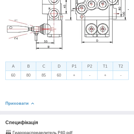
A
B
C
D
P1
P2
T1
T2
60
80
85
60
+
-
+
-
Приховати
Специфікація
Гидрораспределитель Р40.pdf