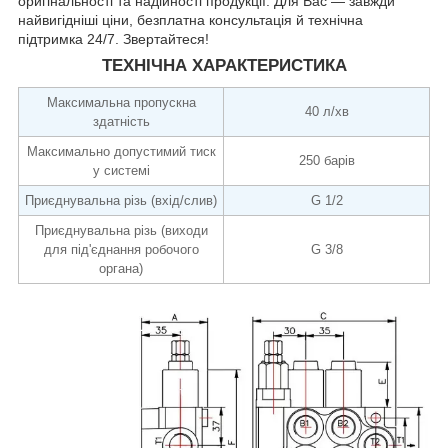
оригінальності та надійності продукції. Для Вас — завжди
найвигідніші ціни, безплатна консультація й технічна
підтримка 24/7. Звертайтеся!
ТЕХНІЧНА ХАРАКТЕРИСТИКА
Максимальна пропускна
40 л/хв
здатність
Максимально допустимий тиск
250 барів
у системі
Приєднувальна різь (вхід/слив)
G 1/2
Приєднувальна різь (виходи
для під'єднання робочого
G 3/8
органа)