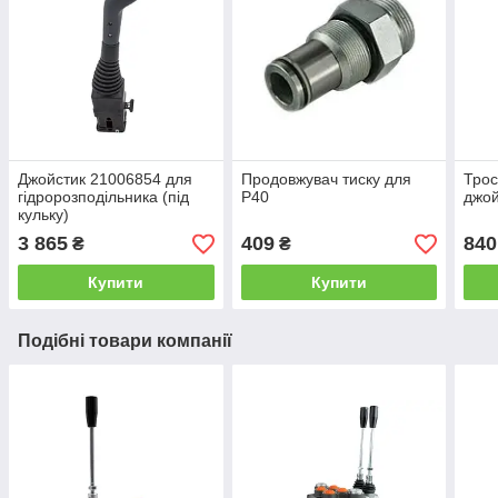
Джойстик 21006854 для
Продовжувач тиску для
Трос
гідророзподільника (під
Р40
джой
кульку)
3 865
409
840
₴
₴
Купити
Купити
Подібні товари компанії