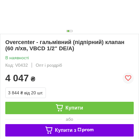
Overcenter - гальмівний (підпірний) клапан
(60 л/хв, VBCD 1/2" DE/A)
В наявності
Код: V0432
Опт і роздріб
4 047
₴
3 844 ₴
від 20 шт.
Купити
або
Купити з