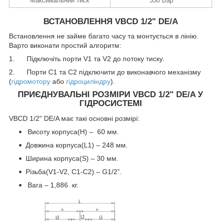
Максимальний тиск
350 Бар
ВСТАНОВЛЕННЯ VBCD 1/2" DE/A
Встановлення не займе багато часу та монтується в лінію.
Варто виконати простий алгоритм:
1. Підключіть порти V1 та V2 до потоку тиску.
2. Порти С1 та С2 підключити до виконавчого механізму
(
гідромотору
або
гідроциліндру
).
ПРИЄДНУВАЛЬНІ РОЗМІРИ VBCD 1/2" DE/A У
ГІДРОСИСТЕМІ
VBCD 1/2" DE/A має такі основні розмірі:
Висоту корпуса(H) – 60 мм.
Довжина корпуса(L1) – 248 мм.
Ширина корпуса(S) – 30 мм.
Різьба(V1-V2, С1-С2) – G1/2”.
Вага – 1,886 кг.