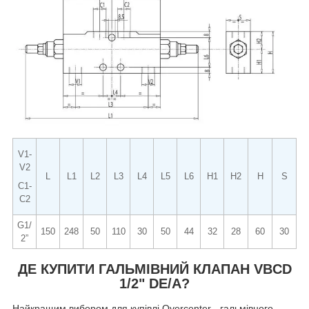
V1-
V2
L
L1
L2
L3
L4
L5
L6
H1
H2
H
S
С1-
С2
G1/
150
248
50
110
30
50
44
32
28
60
30
2”
ДЕ КУПИТИ ГАЛЬМІВНИЙ КЛАПАН VBCD
1/2" DE/A?
Найкращим вибором для купівлі Overcenter - гальмівного