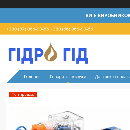
ВИ Є ВИРОБНИКО
+380 (97) 066-99-56
+380 (66) 066-99-56
Головна
Товари та послуги
Доставка і оплат
Топ продаж