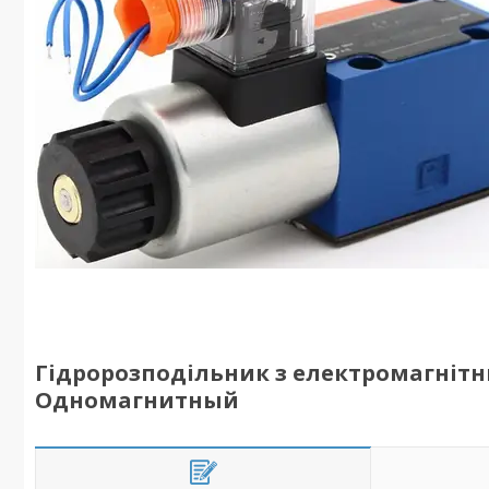
Гідророзподільник з електромагнітни
Одномагнитный