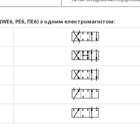
(WE6, РЕ6, ПЕ6) з одним електромагнітом: