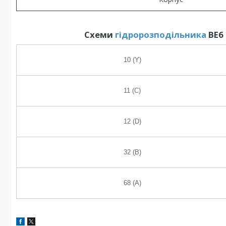
Схеми
гідророзподільника
ВЕ6 
10 (Y)
11 (C)
12 (D)
32 (B)
68 (A)