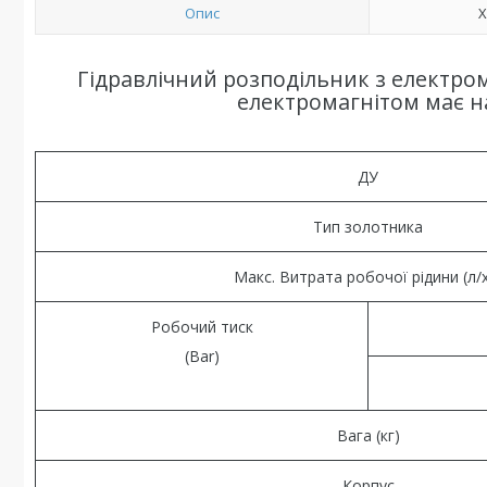
Опис
Х
Гідравлічний розподільник з електром
електромагнітом має на
ДУ
Тип золотника
Макс. Витрата робочої рідини (л/
Робочий тиск
(Bar)
Вага (кг)
Корпус