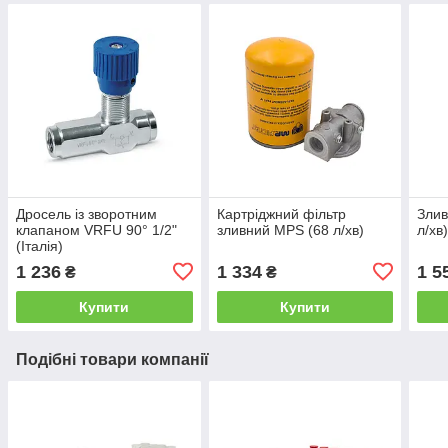
Дросель із зворотним
Картріджний фільтр
Злив
клапаном VRFU 90° 1/2"
зливний MPS (68 л/хв)
л/хв
(Італія)
1 236
1 334
1 5
₴
₴
Купити
Купити
Подібні товари компанії