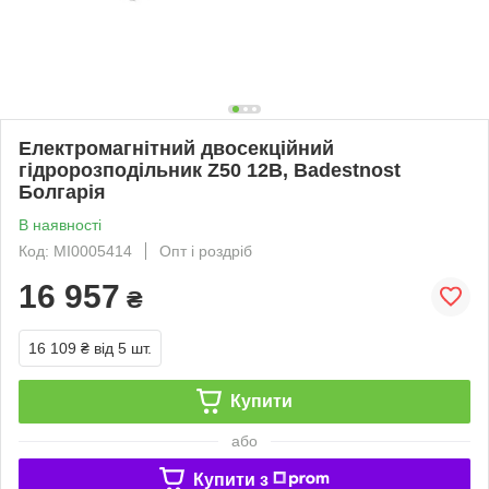
Електромагнітний двосекційний
гідророзподільник Z50 12В, Badestnost
Болгарія
В наявності
Код: MI0005414
Опт і роздріб
16 957
₴
16 109 ₴
від 5 шт.
Купити
або
Купити з