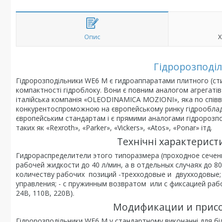
Опис
Х
Гідророзподі
Гідророзподільники WE6 М є гидроаппаратами плитного (сти
компактності гідроблоку. Вони є повним аналогом агрегатів
італійська компанія «OLEODINAMICA MOZIONI», яка по співві
конкурентоспроможною на європейському ринку гідрообладна
європейським стандартам і є прямими аналогами гідророзпод
таких як «Rexroth», «Parker», «Vickers», «Atos», «Ponar» ітд.
Технічні характерис
Гидрораспределители этого типоразмера (проходное сечен
рабочей жидкости до 40 л/мин, а в отдельных случаях до 8
количеству рабочих позиций -трехходовые и двухходовые; 
управления; - с пружинным возвратом или с фиксацией раб
24В, 110В, 220В).
Модификации и прис
Гідророзподільники WE6 М у стандартному виконанні для бі