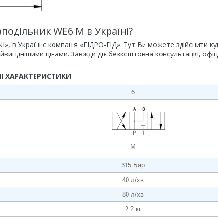
зподільник WE6 М в Україні?
 в Україні є компанія «ГІДРО-ГІД». Тут Ви можете здійснити ку
йвигіднішими цінами. Завжди діє безкоштовна консультація, офіц
НІ ХАРАКТЕРИСТИКИ
6
М
315 Бар
40 л/хв
80 л/хв
2.2 кг