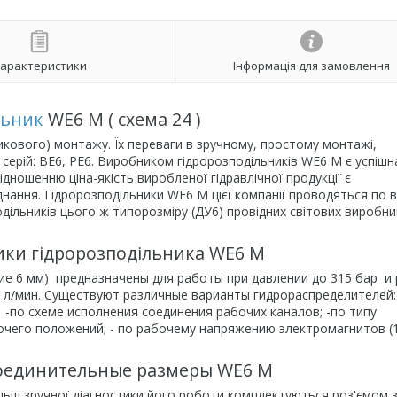
арактеристики
Інформація для замовлення
льник
WE6 М ( схема 24 )
кового) монтажу. Їх переваги в зручному, простому монтажі,
 серій: BE6, PE6. Виробником гідророзподільників WE6 М є успішн
дношенню ціна-якість виробленої гідравлічної продукції є
ння. Гідророзподільники WE6 М цієї компанії проводяться по в
ільників цього ж типорозміру (ДУ6) провідних світових виробник
тики гідророзподільника WE6 М
ие 6 мм) предназначены для работы при давлении до 315 бар и 
0 л/мин. Существуют различные варианты гидрораспределителей:
-по схеме исполнения соединения рабочих каналов; -по типу
очего положений; - по рабочему напряжению электромагнитов (
оединительные размеры WE6 М
льш зручної діагностики його роботи комплектуються роз'ємом з