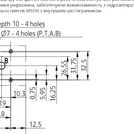
ьника уніфікована, забезпечуючи взаємозамінність з гидроаппар
ьох гвинтів М5х50 з внутрішнім шестигранником.