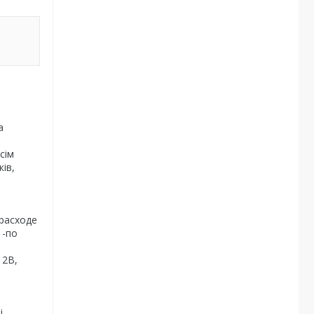
а
сім
ів,
расходе
 -по
12В,
і