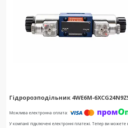
Гідророзподільник 4WE6M-6XCG24N9Z5
У компанії підключені електронні платежі. Тепер ви можете