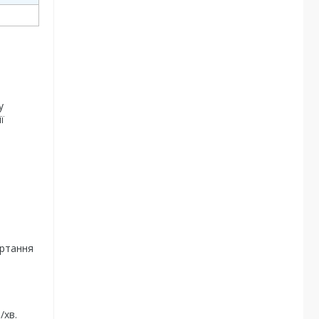
й
у
ї
ертання
/хв.