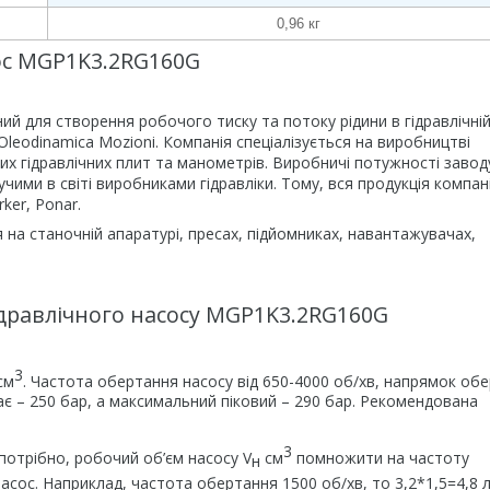
0,96 кг
ос MGP1K3.2RG160G
 для створення робочого тиску та потоку рідини в гідравлічні
leodinamica Mozioni. Компанія спеціалізується на виробництві
них гідравлічних плит та манометрів. Виробничі потужності завод
ими в світі виробниками гідравліки. Тому, вся продукція компані
ker, Ponar.
 на станочній апаратурі, пресах, підйомниках, навантажувачах,
ідравлічного насосу MGP1K3.2RG160G
3
см
. Частота обертання насосу від 650-4000 об/хв, напрямок об
є – 250 бар, а максимальний піковий – 290 бар. Рекомендована
3
потрібно, робочий об’єм насосу V
см
помножити на частоту
н
асос. Наприклад, частота обертання 1500 об/хв, то 3,2*1,5=4,8 л