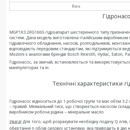
Вага
Гідронас
MGP1K3.2RG160G гідроапарат шестеренного типу призначений
системі. Дана модель виготовлена італійським виробником O
гідравлічного обладнання, насосів, розподільників, монтаж
відповідають передовим стандартам, які підтримуються ведуч
Mozioni є аналогами брендів Bosch Rexroth, Hydac, Eaton, Par
Гідронасос, за звичай, встановлюється та використовується
маніпуляторах та ін.
Технічні характеристики г
Гідронасос відноситься до 1 робочої групи та має об’єм 3.2 
– правий. Мінімальний тиск, що створюється насосом склада
виробником робоча рідина – мінеральне масло.
Увага!
Для того, щоб розрахувати необхідну подачу Q л/хв, 
обертання n об/хв силової установки, яка приводить в дію н