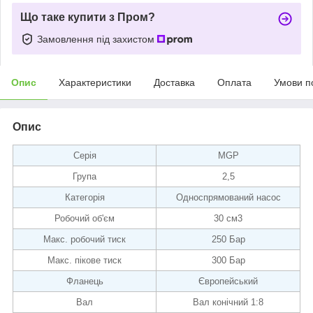
Що таке купити з Пром?
Замовлення під захистом
Опис
Характеристики
Доставка
Оплата
Умови п
Опис
Серія
MGP
Група
2,5
Категорія
Односпрямований насос
Робочий об'єм
30 см3
Макс. робочий тиск
250 Бар
Макс. пікове тиск
300 Бар
Фланець
Європейський
Вал
Вал конічний 1:8