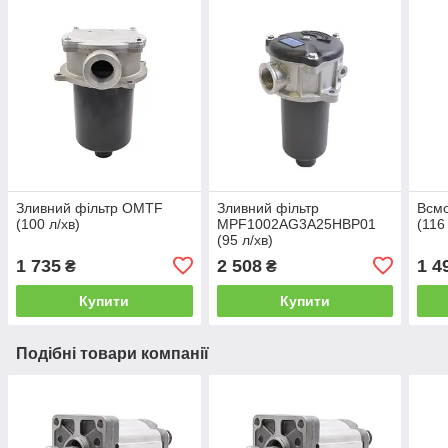
Зливний фільтр ОМТF
Зливний фільтр
Всмо
(100 л/хв)
MPF1002AG3A25HBP01
(116
(95 л/хв)
1 735
2 508
1 4
₴
₴
Купити
Купити
Подібні товари компанії