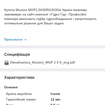
Купити Mozioni MGP2.5K30RG363Gв Україні можливо
замовивши на сайті компанії «Гідро-Гід». Професійні
інженери виконають підбір гідрообладнання і запропонують
оптимальне рішення для Вашої задачі.
Приховати
Специфікація
Oleodinamica_Mozioni_MGP 2.5 K_eng.pdf
Характеристики
Основні
Країна виробник
Італія
Гарантійний термін
12 міс
Вага
5.5 кг