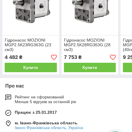
Гідронасос MOZIONI
Гідронасос MOZIONI
Гідр
MGP2.5K23RG363G (23
MGP2.5K28RG363G (28
MGP
см3)
см3)
(40с
4 482
7 753
9 2
₴
₴
Купити
Купити
Про нас
Рейтинг не сформований
Менше 5 відгуків за останній рік
Працює з 25.01.2017
м. Івано-Франківська область
Івано-Франківська область, Україна