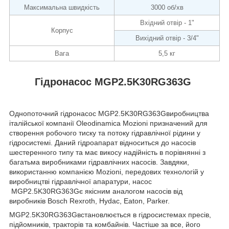
Максимальна швидкість
3000 об/хв
Вхідний отвір - 1"
Корпус
Вихідний отвір - 3/4"
Вага
5,5 кг
Гідронасос MGP2.5K30RG363G
Однопоточний гідронасос MGP2.5K30RG363Gвиробництва
італійської компанії Oleodinamica Mozioni призначений для
створення робочого тиску та потоку гідравлічної рідини у
гідросистемі. Даний гідроапарат відноситься до насосів
шестеренного типу та має викосу надійність в порівнянні з
багатьма виробниками гідравлічних насосів. Завдяки,
використанню компанією Mozioni, передових технологій у
виробництві гідравлічної апаратури, насос
MGP2.5K30RG363Gє якісним аналогом насосів від
виробників Bosch Rexroth, Hydac, Eaton, Parker.
MGP2.5K30RG363Gвстановлюється в гідросистемах пресів,
підйомників, тракторів та комбайнів. Частіше за все, його