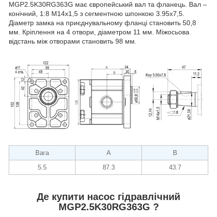
MGP2.5K30RG363G має європейський вал та фланець. Вал –
конічний, 1:8 М14х1,5 з сегментною шпонкою 3.95х7,5.
Діаметр замка на приєднувальному фланці становить 50,8
мм. Кріплення на 4 отвори, діаметром 11 мм. Міжосьова
відстань між отворами становить 98 мм.
Вага
А
В
5.5
87.3
43.7
Де купити насос гідравлічний
MGP2.5K30RG363G ?