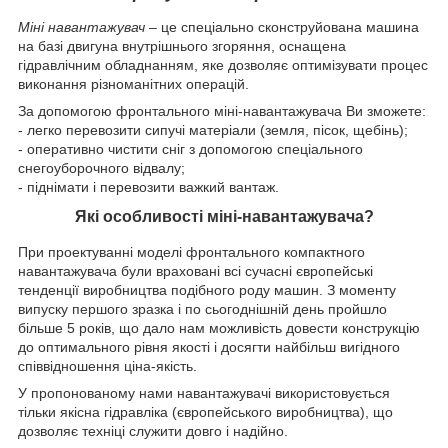
Міні навантажувач
– це спеціально сконструйована машина
на базі двигуна внутрішнього згоряння, оснащена
гідравлічним обладнанням, яке дозволяє оптимізувати процес
виконання різноманітних операцій.
За допомогою фронтального міні-навантажувача Ви зможете:
- легко перевозити сипучі матеріали (земля, пісок, щебінь);
- оперативно чистити сніг з допомогою спеціального
снегоуборочного відвалу;
- піднімати і перевозити важкий вантаж.
Які особливості міні-навантажувача?
При проектуванні моделі фронтального компактного
навантажувача були враховані всі сучасні європейські
тенденції виробництва подібного роду машин. З моменту
випуску першого зразка і по сьогоднішній день пройшло
більше 5 років, що дало нам можливість довести конструкцію
до оптимального рівня якості і досягти найбільш вигідного
співвідношення ціна-якість.
У пропонованому нами навантажувачі використовується
тільки якісна гідравліка (європейського виробництва), що
дозволяє техніці служити довго і надійно.