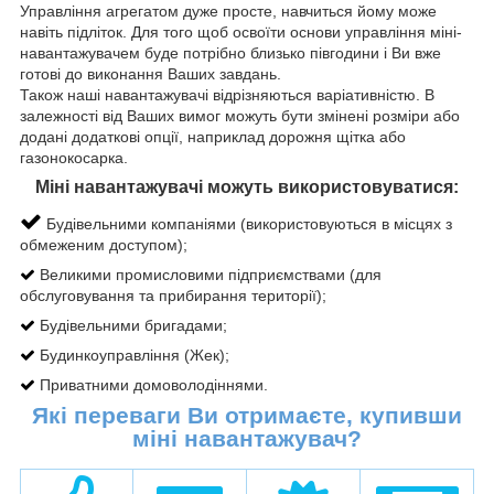
Управління агрегатом дуже просте, навчиться йому може
навіть підліток. Для того щоб освоїти основи управління міні-
навантажувачем буде потрібно близько півгодини і Ви вже
готові до виконання Ваших завдань.
Також наші навантажувачі відрізняються варіативністю. В
залежності від Ваших вимог можуть бути змінені розміри або
додані додаткові опції, наприклад дорожня щітка або
газонокосарка.
Міні навантажувачі можуть використовуватися:
Будівельними компаніями (використовуються в місцях з
обмеженим доступом);
Великими промисловими підприємствами (для
обслуговування та прибирання території);
Будівельними бригадами;
Будинкоуправління (Жек);
Приватними домоволодіннями.
Які переваги Ви отримаєте, купивши
міні навантажувач?