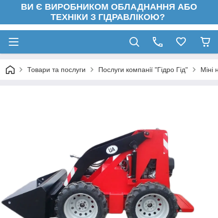
ВИ Є ВИРОБНИКОМ ОБЛАДНАННЯ АБО
ТЕХНІКИ З ГІДРАВЛІКОЮ?
Товари та послуги
Послуги компанії "Гідро Гід"
Міні 