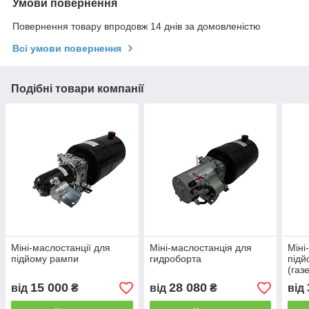
Умови повернення
Повернення товару впродовж 14 днів за домовленістю
Всі умови повернення
Подібні товари компанії
Міні-маслостанції для
Міні-маслостанція для
Міні
підйому рампи
гидроборта
підй
(газ
15 000
28 080
від
₴
від
₴
від