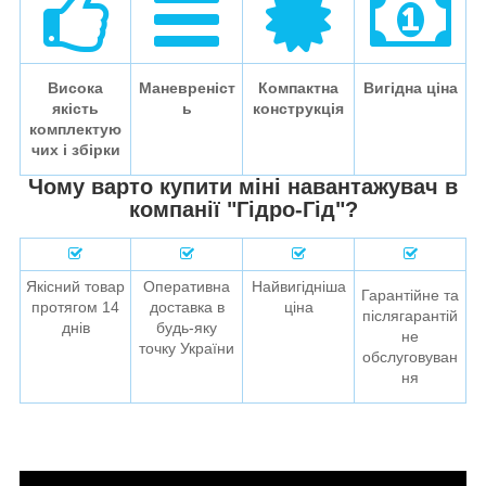
Висока
Маневреніст
Компактна
Вигідна ціна
якість
ь
конструкція
комплектую
чих і збірки
Чому варто купити міні навантажувач в
компанії "Гідро-Гід"?
Якісний товар
Оперативна
Найвигідніша
Гарантійне та
протягом 14
доставка в
ціна
післягарантій
днів
будь-яку
не
точку України
обслуговуван
ня