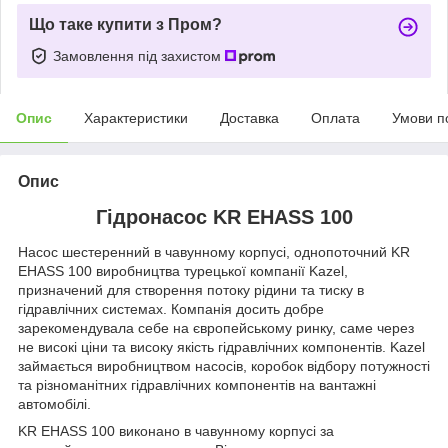
Що таке купити з Пром?
Замовлення під захистом
Опис
Характеристики
Доставка
Оплата
Умови п
Опис
Гідронасос KR EHASS 100
Насос шестеренний в чавунному корпусі, однопоточний KR
EHASS 100 виробництва турецької компанії Kazel,
призначений для створення потоку рідини та тиску в
гідравлічних системах. Компанія досить добре
зарекомендувала себе на європейському ринку, саме через
не високі ціни та високу якість гідравлічних компонентів. Kazel
займається виробництвом насосів, коробок відбору потужності
та різноманітних гідравлічних компонентів на вантажні
автомобілі.
KR EHASS 100 виконано в чавунному корпусі за