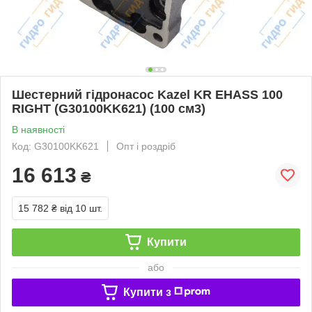
Шестерний гідронасос Kazel KR EHASS 100
RIGHT (G30100KK621) (100 см3)
В наявності
Код: G30100KK621
Опт і роздріб
16 613
₴
15 782 ₴
від 10 шт.
Купити
або
Купити з