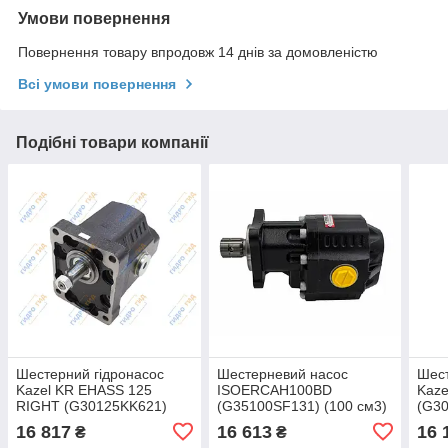
Умови повернення
Повернення товару впродовж 14 днів за домовленістю
Всі умови повернення
Подібні товари компанії
Шестерний гідронасос
Шестерневий насос
Шест
Kazel KR EHASS 125
ISOERCAH100BD
Kaze
RIGHT (G30125KK621)
(G35100SF131) (100 см3)
(G30
(125 см3)
16 817
16 613
16 
₴
₴