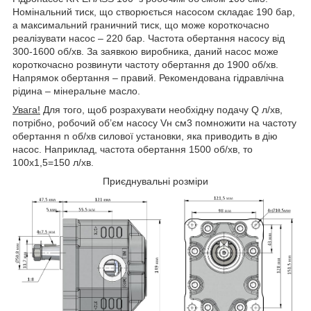
Номінальний тиск, що створюється насосом складає 190 бар,
а максимальний граничний тиск, що може короткочасно
реалізувати насос – 220 бар. Частота обертання насосу від
300-1600 об/хв. За заявкою виробника, даний насос може
короткочасно розвинути частоту обертання до 1900 об/хв.
Напрямок обертання – правий. Рекомендована гідравлічна
рідина – мінеральне масло.
Увага!
Для того, щоб розрахувати необхідну подачу Q л/хв,
потрібно, робочий об’єм насосу V
н
см
3
помножити на частоту
обертання n об/хв силової установки, яка приводить в дію
насос. Наприклад, частота обертання 1500 об/хв, то
100х1,5=150 л/хв.
Приєднувальні розміри