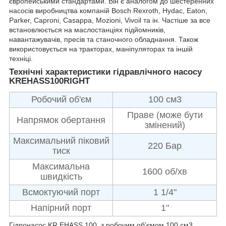
європейськими стандартами. Він є аналогом до шестеренних
насосів виробництва компаній Bosch Rexroth, Hydac, Eaton,
Parker, Caproni, Casappa, Mozioni, Vivoil та ін. Частіше за все
встановлюється на маслостанціях підйомників,
навантажувачів, пресів та станочного обладнання. Також
використовується на тракторах, маніпуляторах та іншій
техніці.
Технічні характеристики гідравлічного насосу
KREHASS100RIGHT
Робочий об'єм
100 см3
Праве (може бути
Напрямок обертання
змінений)
Максимальний піковий
220 Бар
тиск
Максимальна
1600 об/хв
швидкість
Всмоктуючий порт
1 1/4"
Напірний порт
1"
Гідронасос KR EHASS 100 з робочим об’ємом 100 см
3
.