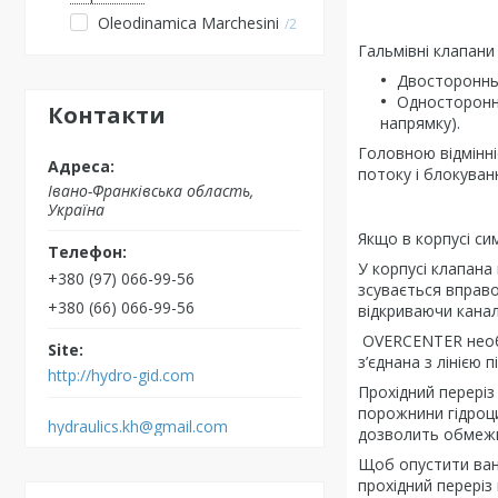
Oleodinamica Marchesini
2
Гальмівні клапани
Двосторонньо
Односторонно
Контакти
напрямку).
Головною відмінн
потоку і блокуван
Івано-Франківська область,
Україна
Якщо в корпусі си
У корпусі клапан
+380 (97) 066-99-56
зсувається вправо 
+380 (66) 066-99-56
відкриваючи канал
OVERCENTER необхі
з’єднана з лінією 
http://hydro-gid.com
Прохідний переріз
порожнини гідроци
hydraulics.kh@gmail.com
дозволить обмежи
Щоб опустити вант
прохідний переріз