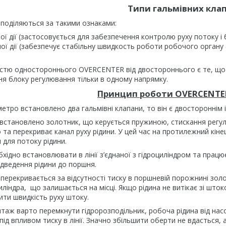
Типи гальмівних клап
 поділяються за такими ознаками:
ї дії (застосовується для забезпечення контролю руху потоку і 
ї дії (забезпечує стабільну швидкость роботи робочого органу (
істю одностороннього OVERCENTER від двостороннього є те, що 
ня блоку регулювання тільки в одному напрямку.
Принцип роботи OVERCENTER
метро встановлено два гальмівні клапани, то він є двостороннім 
а встановлено золотник, що керується пружиною, стискання рег
та перекриває канал руху рідини. У цей час на протилежний кінець
 для потоку рідини.
дно встановлювати в лінії з’єднаної з гідроциліндром та працює
підведення рідини до поршня.
 перекривається за відсутності тиску в поршневій порожнині зол
ліндра, що залишається на місці. Якщо рідина не витікає зі што
ти швидкість руху штоку.
аж варто перемкнути гідророзподільник, робоча рідина від насо
 під впливом тиску в лінії. Значно збільшити оберти не вдасться,