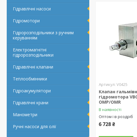
Гідравлічні насоси
Гідромотори
Гідророзподільники з ручним
керуванням
Електромагнітні
гідророзподільники
Гідравлічні клапани
Теплообмінники
V0425
Гідроакумулятори
Клапан гальмів
гідромотора VBC
OMP/OMR
Гідравлічні крани
В наявності
Манометри
Оптом і в роздріб
6 728 ₴
Ручні насоси для олії