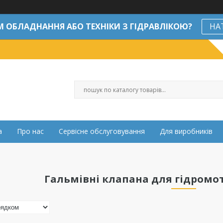
М ОБЛАДНАННЯ АБО ТЕХНІКИ З ГІДРАВЛІКОЮ?
НА
а
Про нас
Сервісне обслуговування
Для виробників
Гальмівні клапана для гідромот