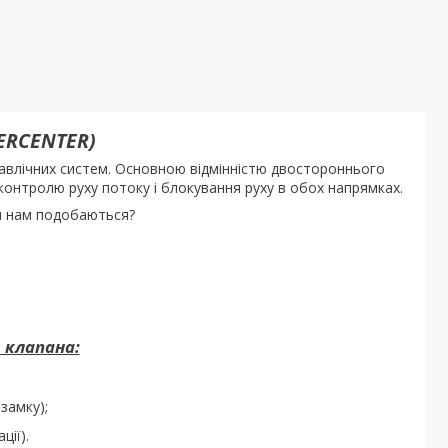
ERCENTER)
дравлічних систем. Основною відмінністю двостороннього
контролю руху потоку і блокування руху в обох напрямках.
ни нам подобаються?
о клапана:
замку);
ії).