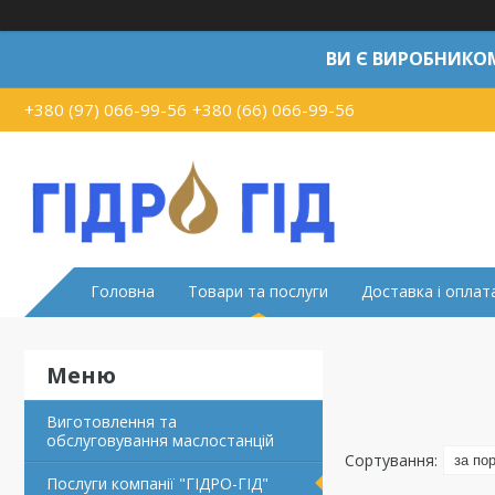
ВИ Є ВИРОБНИКО
+380 (97) 066-99-56
+380 (66) 066-99-56
Головна
Товари та послуги
Доставка і оплат
Виготовлення та
обслуговування маслостанцій
Послуги компанії "ГІДРО-ГІД"