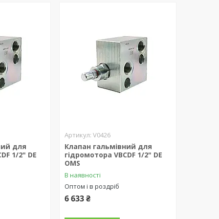
V0426
ний для
Клапан гальмівний для
DF 1/2" DE
гідромотора VBCDF 1/2" DE
OMS
В наявності
Оптом і в роздріб
6 633 ₴