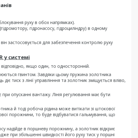
анів
блокування руху в обох напрямках).
гідромотору, гідронасосу, гідроциліндру) в одному
він застосовується для забезпечення контролю руху
 у системі
і відповідно, якщо один, то односторонній.
улюються гвинтом. Завдяки цьому пружина золотника
 діє тиск з лінії управлінння та золотник зміщується вліво,
 при опусканні вантажу. Лінія регулювання має бути
отника й тоді робоча рідина може витікати зі штокової
кової порожнини, то буде відбуватися гальмування, що
су надійде в поршневу порожнину, а золотник відкриє
 адже при збільшенні швидкості його руху тиск у поршні