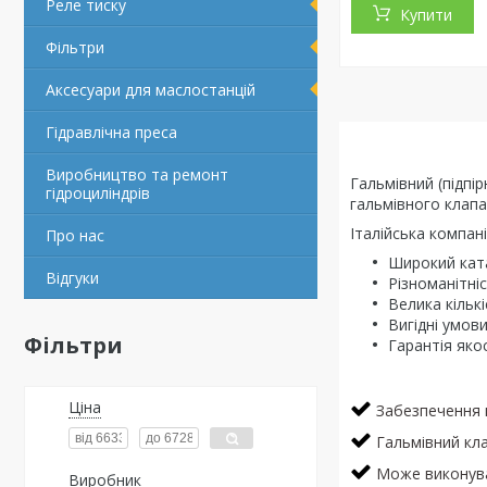
Реле тиску
Купити
Фільтри
Аксесуари для маслостанцій
Гідравлічна преса
Виробництво та ремонт
Гальмівний (підпі
гідроциліндрів
гальмівного клапа
Італійська компан
Про нас
Широкий кат
Відгуки
Різноманітні
Велика кільк
Вигідні умови
Фільтри
Гарантія якос
Ціна
Забезпечення п
Гальмівний кла
Може виконуват
Виробник