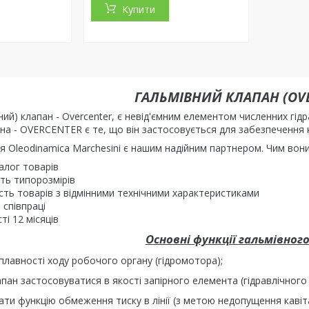
Купити
ГАЛЬМІВНИЙ КЛАПАН (OV
рний) клапан - Overcenter, є невід'ємним елементом численних гі
на - OVERCENTER є те, що він застосовується для забезпечення 
ія Oleodinamica Marchesini є нашим надійним партнером. Чим во
алог товарів
сть типорозмірів
ість товарів з відмінними технічними характеристиками
 співпраці
ті 12 місяців
Основні функції гальмівног
лавності ходу робочого органу (гідромотора);
пан застосовуватися в якості запірного елемента (гідравлічного 
и функцію обмеження тиску в лінії (з метою недопущення кавітац