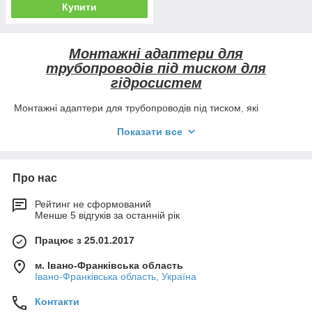
Купити
Монтажні адаптери для
трубопроводів під тиском для
гідросистем
Монтажні адаптери для трубопроводів під тиском, які
використовуються в гідросистемах, є важливими
Показати все
компонентами для з'єднання різних гідравлічних елементів,
таких як труби, шланги, фітинги, клапани і різні гідравлічні
компоненти. Їх основною метою є забезпечення
герметичності та надійності з'єднань у гідросистемі, де
Про нас
працює під високим тиском гідравлічна рідина.
Рейтинг не сформований
Монтаж адаптера типу Serv-Clip в гідросистему дозволяє
Менше 5 відгуків за останній рік
швидко створювати контрольні точки в місцях, де це не
передбачено конструкцією. Без зливу робочої рідини,
Працює з 25.01.2017
відрізних та зварювальних робіт. Модель Serv-Clip
2 використовується при відсутності тиску в гідросистемі.
м. Івано-Франківська область
Івано-Франківська область, Україна
Деякі характеристики та функції монтажних адаптерів
для трубопроводів під тиском:
Контакти
1. Матеріали: