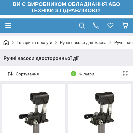
ВИ Є ВИРОБНИКОМ ОБЛАДНАННЯ АБО
ТЕХНІКИ З ГІДРАВЛІКОЮ?
Товари та послуги
Ручні насоси для масла
Ручні нас
Ручні насоси двосторонньої дії
Сортування
0
Фільтри