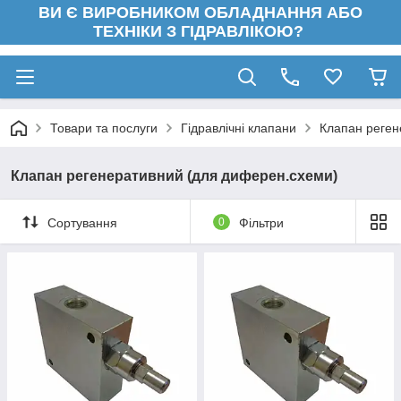
ВИ Є ВИРОБНИКОМ ОБЛАДНАННЯ АБО
ТЕХНІКИ З ГІДРАВЛІКОЮ?
Товари та послуги
Гідравлічні клапани
Клапан реген
Клапан регенеративний (для диферен.схеми)
Сортування
0
Фільтри