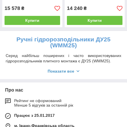
15 578
14 240
₴
₴
Купити
Купити
Ручні гідророзподільники
ДУ25
(WMM25)
Серед найбільш поширених і часто використовуваних
гідророзподільників плитного монтажа є ДУ25 (WMM25).
Гідророзподільник з ручним (механічним) керуванням
Показати все
плитного монтажу - це гідравлічний пристрій, який
використовується для регулювання та розподілу
гідравлічного потоку в гідросистемах, таких як гідравлічні
Про нас
системи обладнання, машини або інші пристрої. Він може
бути встановлений на мобільній гідравліці,
Рейтинг не сформований
сільськогосподарській техніці, у промисловості ,
Менше 5 відгуків за останній рік
машинобуванні та інших галузях гідравліки. Деякі ручні
гідророзподільники мають функцію блокування, яка дозволяє
Працює з 25.01.2017
фіксувати певне положення ручки або важеля, щоб
забезпечити стабільну роботу гідравлічної системи без
м. Івано-Франківська область