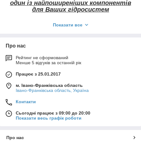
один із найпоширеніших компонентів
для Ваших гідросистем
Електромагнітний клапан "нормально відкритий" під
Показати все
гідророзподільники - це клапан, який при відсутності
електричного струму (зазвичай при відключенні живлення)
знаходиться у відкритому станні. Він допускає гідравлічний
потік протягом цього часу.
Про нас
Цей тип клапана використовується у гідророзподільниках для
Рейтинг не сформований
створення або збереження "нормально відкритого" стану,
Менше 5 відгуків за останній рік
щоб у випадку втрати живлення або вимкнення системи
гідравліки гідророзподільник залишався в стані, де ресурс, до
Працює з 25.01.2017
якого він присутній, може отримувати гідравлічний потік.
Зазвичай, для закриття такого клапана потрібно подати
м. Івано-Франківська область
електричний струм, що викликає зміну положення клапана й
Івано-Франківська область, Україна
перекриває потік гідравлічної рідини.
Контакти
Переваги клапанів електромагнітних
"нормально відкритих"
Сьогодні працює з 09:00 до 20:00
Показати весь графік роботи
Електромагнітні клапани "нормально відкриті" мають кілька
переваг, які роблять їх корисними в різних гідравлічних і
пневматичних системах:
Про нас
1. Захист від аварій. У випадку втрати живлення або аварії