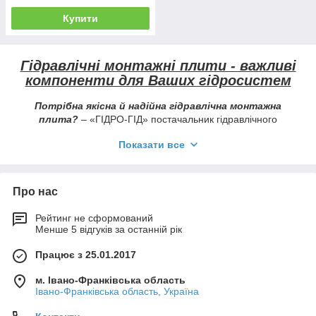
Купити
Гідравлічні монтажні плити - важливі
компоненти для Ваших гідросистем
Потрібна якісна й надійна гідравлічна монтажна
плита?
– «ГІДРО-ГІД» постачальник гідравлічного
обладнання №1 в Україні.
Показати все
Монтажні гідравлічні плити -
це елементи, які
застосовують для об'єднання направляючої та регулюючої
апаратури гідросистеми. Вони використовуються як додаткові
Про нас
компоненти для монтажу та з'єднання гідророзподільників та
клапанів різного гідравлічного обладнання у єдиному місці.
Рейтинг не сформований
З конструктивної точки зору гідромонтажна плита - це
Менше 5 відгуків за останній рік
спеціальний блок з отворами певного діаметру, який
використовується для з'єднання клапана або гідравлічного
Працює з 25.01.2017
розподільника для ефективної роботи системи гідравліки. У
виробництві таких плит дотримуються стандартів, що
м. Івано-Франківська область
уніфікують всі розміри та отвори, забезпечуючи якість та
Івано-Франківська область, Україна
сумісність з іншим гідравлічним обладнанням.