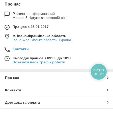
гідравлічного насоса, в першу
Про нас
чергу, враховуються такі
фактори як робочий об'єм, який
Рейтинг не сформований
дозволяє забезпечити
Менше 5 відгуків за останній рік
необхідний витрата робочої
рідини (л/хв) і тиск, який
Працює з 25.01.2017
необхідно створити в
гідросистемі.
м. Івано-Франківська область
Івано-Франківська область, Україна
Аксіально-поршневий насос -
це вид гідравлічного насосу, де
Контакти
робочий рух поршня
відбувається вздовж осі
Сьогодні працює з 09:00 до 18:00
поршня, паралельно до вісі
Показати весь графік роботи
вала. Ці насоси
використовуються для
КНОПКА
ЗВ'ЯЗКУ
перекачування рідини і
Про нас
створення високого тиску в
гідравлічних системах. Вони
добре підходять для великих
Контакти
робочих тисків та вимог до
точності та стабільності
Доставка та оплата
гідравлічного потоку.