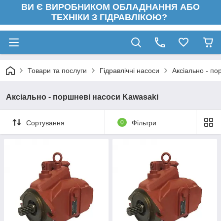
ВИ Є ВИРОБНИКОМ ОБЛАДНАННЯ АБО
ТЕХНІКИ З ГІДРАВЛІКОЮ?
Товари та послуги
Гідравлічні насоси
Аксіально - по
Аксіально - поршневі насоси Kawasaki
Сортування
0
Фільтри