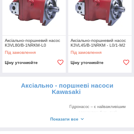
Аксіально-поршневий насос
Аксіально-поршневий насос
K3VL80/B-1NRKM-L0
K3VL45/B-1NRKM - L0/1-M2
Під замовлення
Під замовлення
Ціну уточнюйте
Ціну уточнюйте
Аксіально - поршневі насоси
Kawasaki
Гідронасос – є найважливішим
елементом будь-якої
гідравлічної системи, без якого
Показати все
неможливе її функціонування в
цілому. При виборі