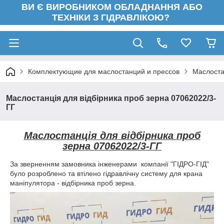
ВИ Є ВИРОБНИКОМ ОБЛАДНАННЯ АБО
ТЕХНІКИ З ГІДРАВЛІКОЮ?
Комплектующие для маслостанций и прессов
Маслоста
Маслостанція для відбірника проб зерна 07062022/3-
ГГ
Маслостанція для відбірника проб
зерна 07062022/3-ГГ
За зверненням замовника інженерами компанії "ГІДРО-ГІД"
було розроблено та втілено гідравлічну систему для крана
маніпулятора - відбірника проб зерна.