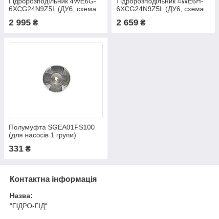
Гідророзподільник 4WE6G-
Гідророзподільник 4WE6H-
6XCG24N9Z5L (ДУ6, схема
6XCG24N9Z5L (ДУ6, схема
G)
H)
2 995
2 659
₴
₴
Полумуфта SGEA01FS100
(для насосів 1 групи)
331
₴
Контактна інформація
Назва:
"ГІДРО-ГІД"