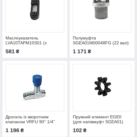
Маслоуказатель
Полумуфта
LVA10TAPM10S01 (з
SGEA01M00048FG (22 вал)
термометром)
581
1 171
₴
₴
Дросель із зворотним
Пружний елемент EGE0
клапаном VRFU 90° 1/4"
(для напівмуфт SGEA01)
(Італія)
1 196
102
₴
₴