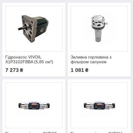
Гідронасос VIVOIL
Заливна горловина з
X1P3102FBBA (5,85 см³)
фільтром сапуном
TA80B10A002P01 (глибина
7 273
1 081
₴
₴
сітки 150 мм)