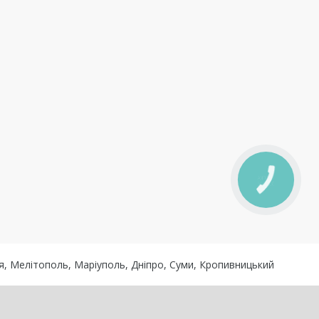
КНОПКА
ЗВ'ЯЗКУ
жя, Мелітополь, Маріуполь, Дніпро, Суми, Кропивницький