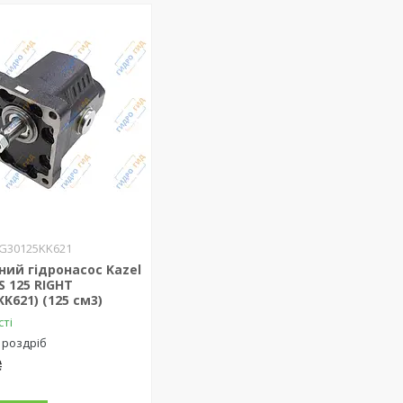
G30125KK621
ий гідронасос Kazel
S 125 RIGHT
KK621) (125 см3)
сті
 роздріб
₴