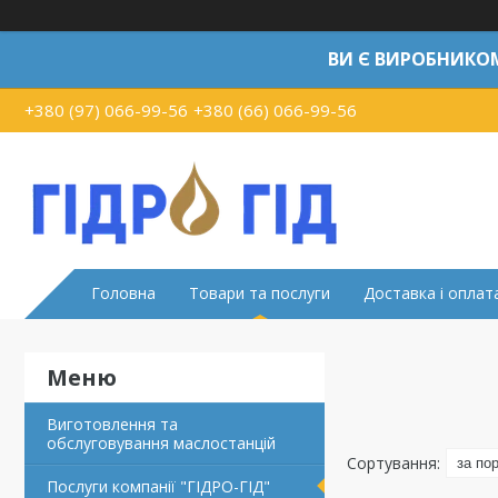
ВИ Є ВИРОБНИКО
+380 (97) 066-99-56
+380 (66) 066-99-56
Головна
Товари та послуги
Доставка і оплат
Виготовлення та
обслуговування маслостанцій
Послуги компанії "ГІДРО-ГІД"