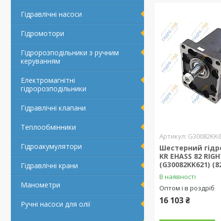
Гідравлічні насоси
Гідромотори
Гідророзподільники з ручним
керуванням
Електромагнітні
гідророзподільники
Гідравлічні клапани
Теплообмінники
G30082KK
Гідроакумулятори
Шестерний гідр
KR EHASS 82 RIG
(G30082KK621) (8
Гідравлічні крани
В наявності
Манометри
Оптом і в роздріб
16 103 ₴
Ручні насоси для олії