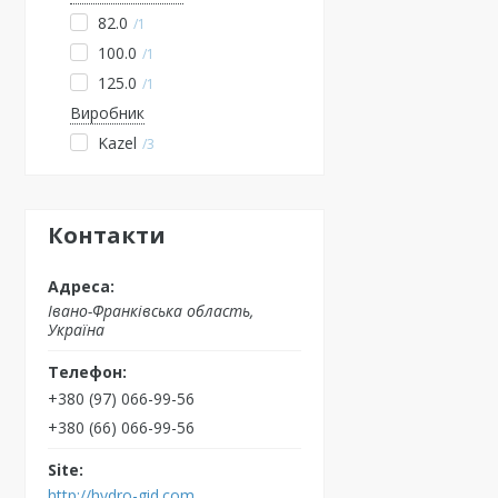
82.0
1
100.0
1
125.0
1
Виробник
Kazel
3
Контакти
Івано-Франківська область,
Україна
+380 (97) 066-99-56
+380 (66) 066-99-56
http://hydro-gid.com