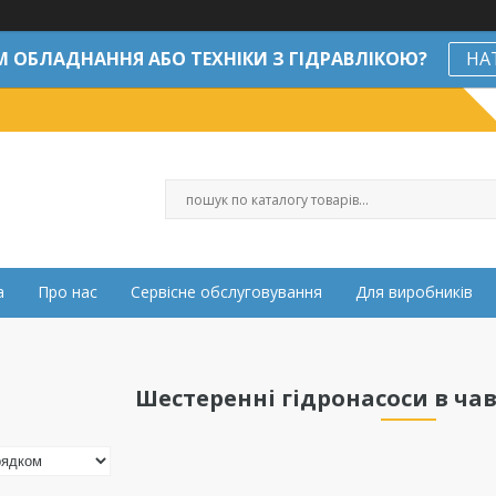
М ОБЛАДНАННЯ АБО ТЕХНІКИ З ГІДРАВЛІКОЮ?
НА
а
Про нас
Сервісне обслуговування
Для виробників
Шестеренні гідронасоси в ча