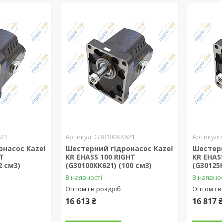
621
G30100KK621
онасос Kazel
Шестерний гідронасос Kazel
Шестерн
HT
KR EHASS 100 RIGHT
KR EHAS
2 см3)
(G30100KK621) (100 см3)
(G30125
В наявності
В наявно
Оптом і в роздріб
Оптом і в
16 613 ₴
16 817 