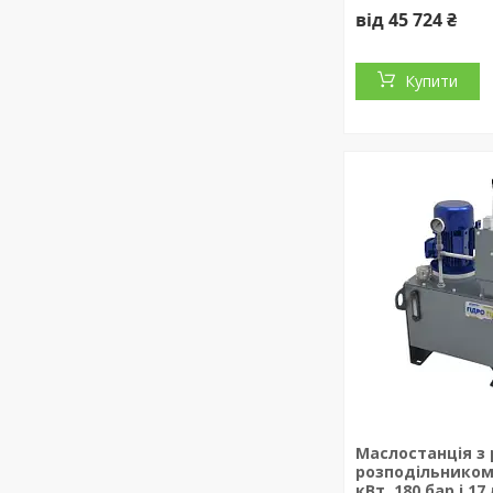
від 45 724 ₴
Купити
Маслостанція з
розподільником 6
кВт, 180 бар і 17 