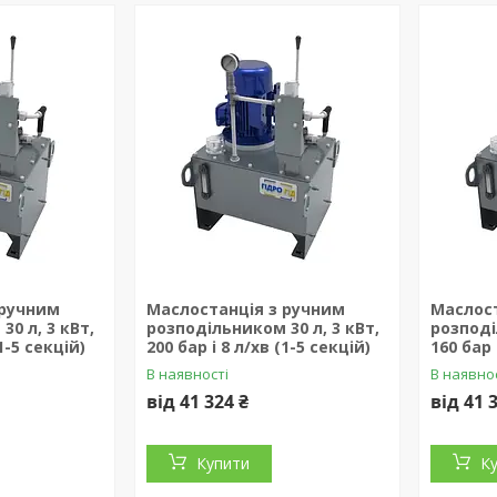
 ручним
Маслостанція з ручним
Маслост
0 л, 3 кВт,
розподільником 30 л, 3 кВт,
розподі
(1-5 секцій)
200 бар і 8 л/хв (1-5 секцій)
160 бар 
В наявності
В наявно
від 41 324 ₴
від 41 
Купити
К