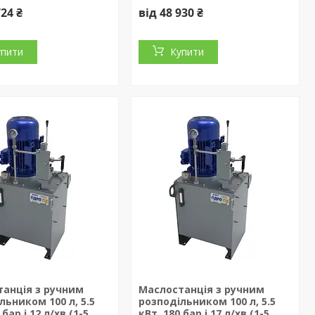
724 ₴
від 48 930 ₴
упити
Купити
анція з ручним
Маслостанція з ручним
льником 100 л, 5.5
розподільником 100 л, 5.5
 бар і 12 л/хв (1-5
кВт, 180 бар і 17 л/хв (1-5