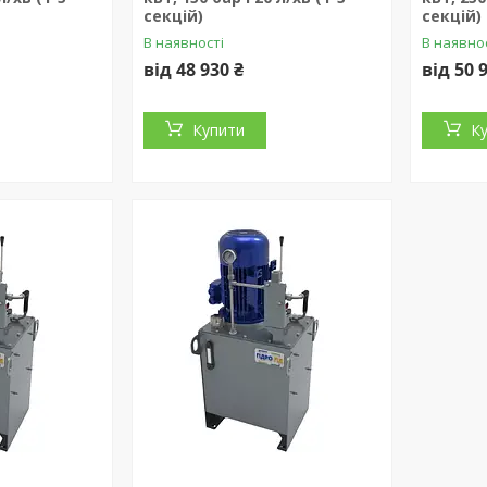
секцій)
секцій)
В наявності
В наявно
від 48 930 ₴
від 50 
Купити
К