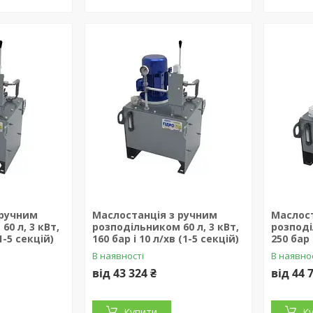
 ручним
Маслостанція з ручним
Маслост
0 л, 3 кВт,
розподільником 60 л, 3 кВт,
розподі
(1-5 секцій)
160 бар і 10 л/хв (1-5 секцій)
250 бар 
В наявності
В наявно
від 43 324 ₴
від 44 
Купити
К