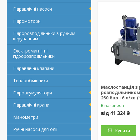
Гідравлічні насоси
Гідромотори
Гідророзподільники з ручним
керуванням
Електромагнітні
гідророзподільники
Гідравлічні клапани
Теплообмінники
Маслостанція з
розподільником 3
Гідроакумулятори
250 бар і 6 л/хв 
Гідравлічні крани
В наявності
від 41 324 ₴
Манометри
Ручні насоси для олії
Купити