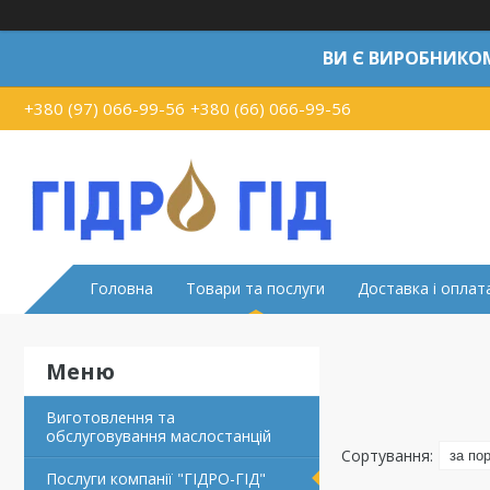
ВИ Є ВИРОБНИКО
+380 (97) 066-99-56
+380 (66) 066-99-56
Головна
Товари та послуги
Доставка і оплат
Виготовлення та
обслуговування маслостанцій
Послуги компанії "ГІДРО-ГІД"