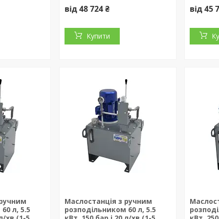
від 48 724 ₴
від 45 
Купити
К
 ручним
Маслостанція з ручним
Маслост
0 л, 5.5
розподільником 60 л, 5.5
розподі
л/хв (1-5
кВт, 150 бар і 20 л/хв (1-5
кВт, 250