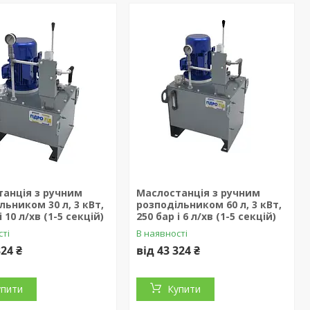
анція з ручним
Маслостанція з ручним
льником 30 л, 3 кВт,
розподільником 60 л, 3 кВт,
і 10 л/хв (1-5 секцій)
250 бар і 6 л/хв (1-5 секцій)
сті
В наявності
324 ₴
від 43 324 ₴
упити
Купити