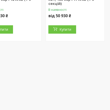
секцій)
сті
В наявності
930 ₴
від 50 930 ₴
упити
Купити