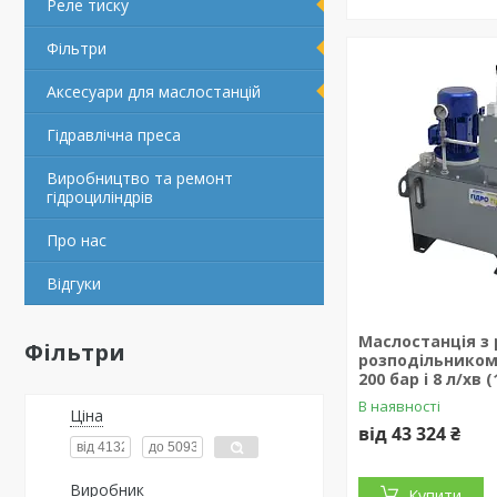
Реле тиску
Фільтри
Аксесуари для маслостанцій
Гідравлічна преса
Виробництво та ремонт
гідроциліндрів
Про нас
Відгуки
Маслостанція з
Фільтри
розподільником 6
200 бар і 8 л/хв 
В наявності
Ціна
від 43 324 ₴
Виробник
Купити