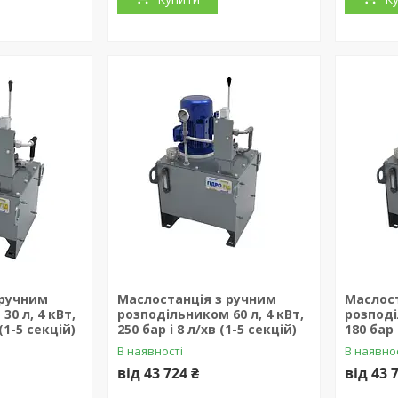
 ручним
Маслостанція з ручним
Маслост
0 л, 4 кВт,
розподільником 60 л, 4 кВт,
розподі
 (1-5 секцій)
250 бар і 8 л/хв (1-5 секцій)
180 бар 
В наявності
В наявно
від 43 724 ₴
від 43 