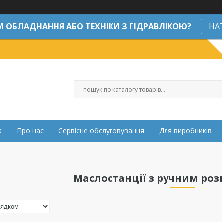
М ОБЛАДНАННЯ АБО ТЕХНІКИ З ГІДРАВЛІКОЮ?
НА
а
Про нас
Сервісне обслуговування
Для виробників
Маслостанції з ручним ро