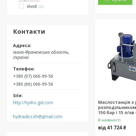
Vivoil
22
Контакти
Івано-Франківська область,
Україна
+380 (97) 066-99-56
+380 (66) 066-99-56
Маслостанція з
http://hydro-gid.com
розподільником 3
150 бар і 15 л/хв
hydraulics.kh@gmail.com
В наявності
від 41 724 ₴